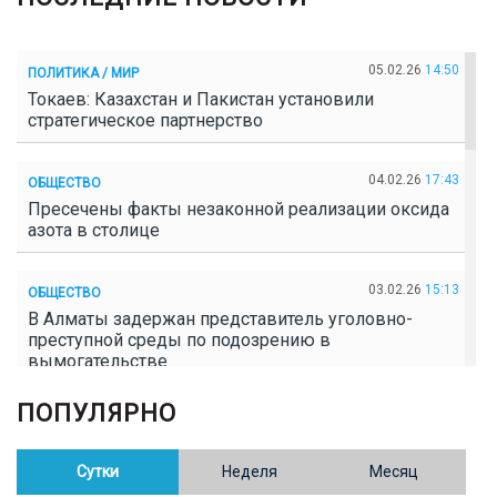
05.02.26
14:50
ПОЛИТИКА / МИР
Токаев: Казахстан и Пакистан установили
стратегическое партнерство
04.02.26
17:43
ОБЩЕСТВО
Пресечены факты незаконной реализации оксида
азота в столице
03.02.26
15:13
ОБЩЕСТВО
В Алматы задержан представитель уголовно-
преступной среды по подозрению в
вымогательстве
ПОПУЛЯРНО
02.02.26
16:41
ОБЩЕСТВО
Полицейские пресекли незаконное выращивание
конопли в Таразе
Сутки
Неделя
Месяц