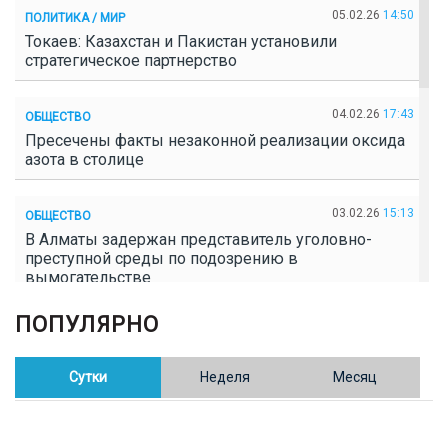
05.02.26
14:50
ПОЛИТИКА / МИР
Токаев: Казахстан и Пакистан установили
стратегическое партнерство
04.02.26
17:43
ОБЩЕСТВО
Пресечены факты незаконной реализации оксида
азота в столице
03.02.26
15:13
ОБЩЕСТВО
В Алматы задержан представитель уголовно-
преступной среды по подозрению в
вымогательстве
ПОПУЛЯРНО
02.02.26
16:41
ОБЩЕСТВО
Полицейские пресекли незаконное выращивание
конопли в Таразе
Сутки
Неделя
Месяц
30.01.26
17:30
ОБЩЕСТВО