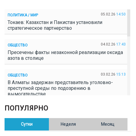
05.02.26
14:50
ПОЛИТИКА / МИР
Токаев: Казахстан и Пакистан установили
стратегическое партнерство
04.02.26
17:43
ОБЩЕСТВО
Пресечены факты незаконной реализации оксида
азота в столице
03.02.26
15:13
ОБЩЕСТВО
В Алматы задержан представитель уголовно-
преступной среды по подозрению в
вымогательстве
ПОПУЛЯРНО
02.02.26
16:41
ОБЩЕСТВО
Полицейские пресекли незаконное выращивание
конопли в Таразе
Сутки
Неделя
Месяц