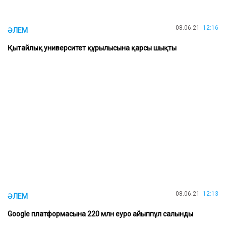
08.06.21
12:16
ӘЛЕМ
Қытайлық университет құрылысына қарсы шықты
08.06.21
12:13
ӘЛЕМ
Google платформасына 220 млн еуро айыппұл салынды