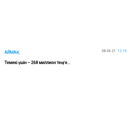
08.06.21
12:18
АЙМАҚ
Темекі үшін – 268 миллион теңге...