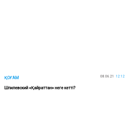
08.06.21
12:12
ҚОҒАМ
Шпилевский «Қайраттан» неге кетті?