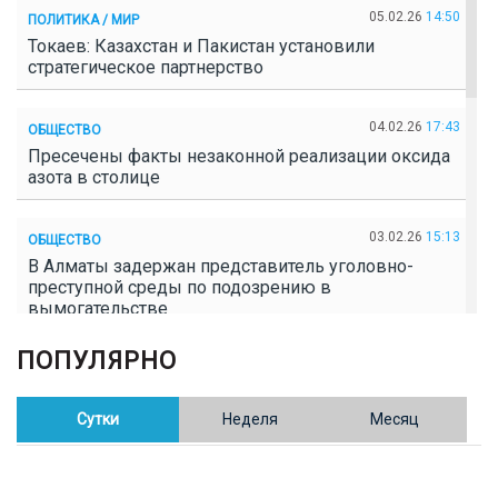
05.02.26
14:50
ПОЛИТИКА / МИР
Токаев: Казахстан и Пакистан установили
стратегическое партнерство
04.02.26
17:43
ОБЩЕСТВО
Пресечены факты незаконной реализации оксида
азота в столице
03.02.26
15:13
ОБЩЕСТВО
В Алматы задержан представитель уголовно-
преступной среды по подозрению в
вымогательстве
ПОПУЛЯРНО
02.02.26
16:41
ОБЩЕСТВО
Полицейские пресекли незаконное выращивание
конопли в Таразе
Сутки
Неделя
Месяц
30.01.26
17:30
ОБЩЕСТВО