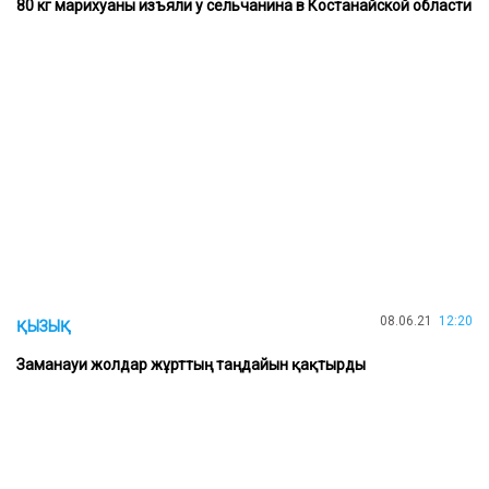
80 кг марихуаны изъяли у сельчанина в Костанайской области
08.06.21
12:20
ҚЫЗЫҚ
Заманауи жолдар жұрттың таңдайын қақтырды