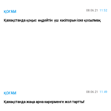
08.06.21
11:52
ҚОҒАМ
Қазақстанда қоқыс өңдейтін үш кәсіпорын іске қосылмақ
08.06.21
11:49
ҚОҒАМ
Қазақстанда жаңа арна көрерменге жол тартты!