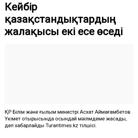
Кейбір
қазақстандықтардың
жалақысы екі есе өседі
ҚР Білім және ғылым министрі Асхат Аймағамбетов
Үкімет отырысында осындай мәілмдеме жасады,
деп хабарлайды Turantimes.kz тілшісі.