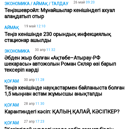
26 май
09:20
ЭКОНОМИКА / АЙМАҚ / ТАЛДАУ
Теңізшевройл: Мұнайшылар кенішіндегі ахуал
алаңдатып отыр
19 май
12:10
АЙМАҚ
Теңіз кенішінде 230 орындық инфекциялық
стационар ашылды
30 апр
11:32
ЭКОНОМИКА
Әбден жыр болған «Ақтөбе–Атырау-РФ
шекарасы» автожолын Роман Скляр өзі барып
тексеріп көрді
30 апр
11:28
ҚОҒАМ
Теңіз кенішінде науқастармен байланыста болған​
1,5 мыңнан астам жұмысшы анықталды
28 апр
11:30
ҚОҒАМ
Карантиндегі кәсіп: ҚАЛЫҢ ҚАЛАЙ, КӘСІПКЕР?
27 апр
17:23
ҚОҒАМ