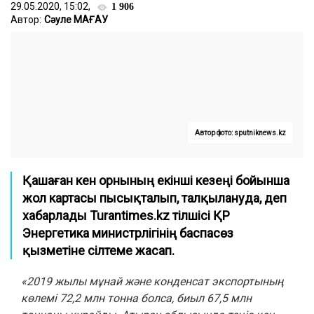
29.05.2020, 15:02,
1 906
Автор:
Сәуле МАҒАУ
Автор фото: sputniknews.kz
Қашаған кен орнының екінші кезеңі бойынша
жол картасы пысықталып, талқылануда, деп
хабарлады
Turantimes.kz
тілшісі ҚР
Энергетика министрлігінің баспасөз
қызметіне сілтеме жасап.
«2019 жылы мұнай және конденсат экспортының
көлемі 72,2 млн тонна болса, биыл 67,5 млн