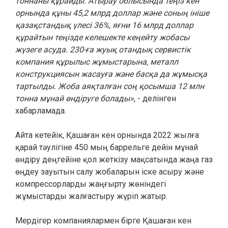
тоннаны құрайды. Атырау облысында теңіз кен
орнында құны 45,2 млрд доллар және соның ініше
қазақстандық үлесі 36%, яғни 16 млрд доллар
құрайтын теңізде келешекте кеңейту жобасы
жүзеге асуда. 230-ға жуық отандық сервистік
компания құрылыс жұмыстарына, металл
конструкциясын жасауға және басқа да жұмысқа
тартылды. Жоба аяқталған соң қосымша 12 млн
тонна мұнай өндіруге болады»
, - делінген
хабарламада.
Айта кетейік, Қашаған кен орнында 2022 жылға
қарай тәулігіне 450 мың баррельге дейін мұнай
өндіру деңгейіне қол жеткізу мақсатында жаңа газ
өңдеу зауытын салу жобаларын іске асыру және
компрессорларды жаңғырту жөніндегі
жұмыстарды жалғастыру жүріп жатыр.
Мердігер компаниялармен бірге Қашаған кен