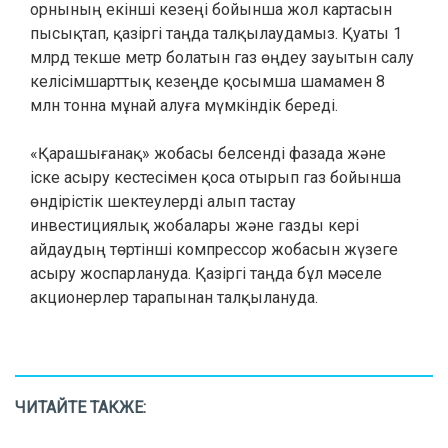
орнының екінші кезеңі бойынша жол картасын
пысықтап, қазіргі таңда талқылаудамыз. Қуаты 1
млрд текше метр болатын газ өңдеу зауытын салу
келісімшарттық кезеңде қосымша шамамен 8
млн тонна мұнай алуға мүмкіндік береді.
«Қарашығанақ» жобасы белсенді фазада және
іске асыру кестесімен қоса отырып газ бойынша
өндірістік шектеулерді алып тастау
инвестициялық жобалары және газды кері
айдаудың төртінші компрессор жобасын жүзеге
асыру жоспарлануда. Қазіргі таңда бұл мәселе
акционерлер тарапынан талқылануда.
ЧИТАЙТЕ ТАКЖЕ: