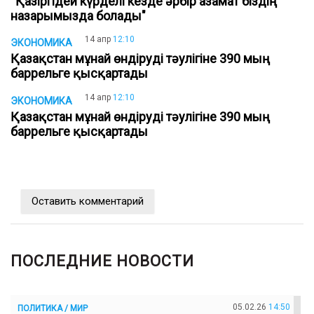
“Қазіргідей күрделі кезде әрбір азамат біздің
назарымызда болады"
14 апр
12:10
ЭКОНОМИКА
Қазақстан мұнай өндіруді тәулігіне 390 мың
баррельге қысқартады
14 апр
12:10
ЭКОНОМИКА
Қазақстан мұнай өндіруді тәулігіне 390 мың
баррельге қысқартады
Оставить комментарий
ПОСЛЕДНИЕ НОВОСТИ
05.02.26
14:50
ПОЛИТИКА / МИР