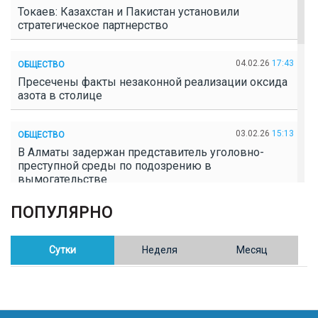
Токаев: Казахстан и Пакистан установили
стратегическое партнерство
04.02.26
17:43
ОБЩЕСТВО
Пресечены факты незаконной реализации оксида
азота в столице
03.02.26
15:13
ОБЩЕСТВО
В Алматы задержан представитель уголовно-
преступной среды по подозрению в
вымогательстве
ПОПУЛЯРНО
02.02.26
16:41
ОБЩЕСТВО
Полицейские пресекли незаконное выращивание
конопли в Таразе
Сутки
Неделя
Месяц
30.01.26
17:30
ОБЩЕСТВО
Казахстан возглавил Договор о зоне, свободной от