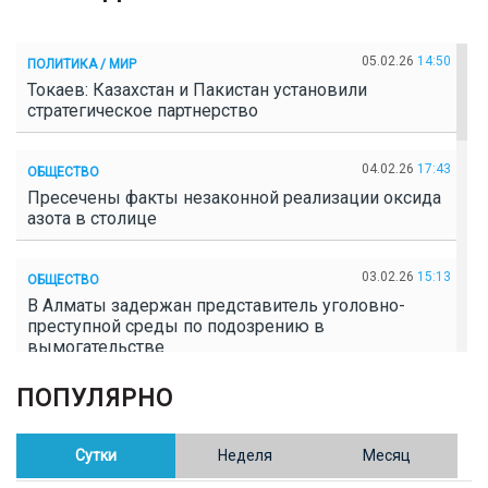
05.02.26
14:50
ПОЛИТИКА / МИР
Токаев: Казахстан и Пакистан установили
стратегическое партнерство
04.02.26
17:43
ОБЩЕСТВО
Пресечены факты незаконной реализации оксида
азота в столице
03.02.26
15:13
ОБЩЕСТВО
В Алматы задержан представитель уголовно-
преступной среды по подозрению в
вымогательстве
ПОПУЛЯРНО
02.02.26
16:41
ОБЩЕСТВО
Полицейские пресекли незаконное выращивание
конопли в Таразе
Сутки
Неделя
Месяц