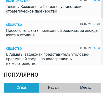
05.02.26
14:50
ПОЛИТИКА / МИР
Токаев: Казахстан и Пакистан установили
стратегическое партнерство
04.02.26
17:43
ОБЩЕСТВО
Пресечены факты незаконной реализации оксида
азота в столице
03.02.26
15:13
ОБЩЕСТВО
В Алматы задержан представитель уголовно-
преступной среды по подозрению в
вымогательстве
ПОПУЛЯРНО
02.02.26
16:41
ОБЩЕСТВО
Полицейские пресекли незаконное выращивание
конопли в Таразе
Сутки
Неделя
Месяц
30.01.26
17:30
ОБЩЕСТВО
Казахстан возглавил Договор о зоне, свободной от