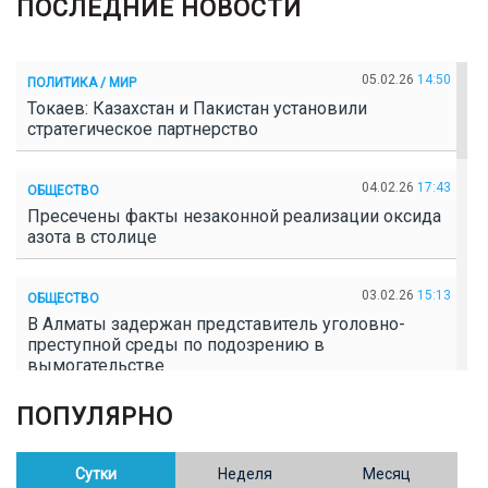
ПОСЛЕДНИЕ НОВОСТИ
05.02.26
14:50
ПОЛИТИКА / МИР
Токаев: Казахстан и Пакистан установили
стратегическое партнерство
04.02.26
17:43
ОБЩЕСТВО
Пресечены факты незаконной реализации оксида
азота в столице
03.02.26
15:13
ОБЩЕСТВО
В Алматы задержан представитель уголовно-
преступной среды по подозрению в
вымогательстве
ПОПУЛЯРНО
02.02.26
16:41
ОБЩЕСТВО
Полицейские пресекли незаконное выращивание
конопли в Таразе
Сутки
Неделя
Месяц