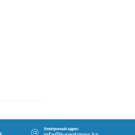
Электронный адрес:
8
info@turantimes.kz