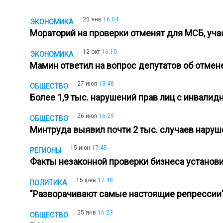
20 янв
16:04
ЭКОНОМИКА
Мораторий на проверки отменят для МСБ, уч
12 окт
16:10
ЭКОНОМИКА
Мамин ответил на вопрос депутатов об отмен
27 июл
13:48
ОБЩЕСТВО
Более 1,9 тыс. нарушений прав лиц с инвал
26 июл
16:29
ОБЩЕСТВО
Минтруда выявил почти 2 тыс. случаев нару
15 июн
17:45
РЕГИОНЫ
Факты незаконной проверки бизнеса установ
15 фев
17:48
ПОЛИТИКА
"Разворачивают самые настоящие репрессии",
25 янв
16:23
ОБЩЕСТВО