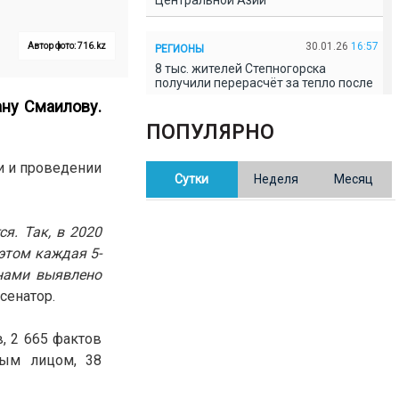
Центральной Азии
30.01.26
16:57
Автор фото: 716.kz
РЕГИОНЫ
8 тыс. жителей Степногорска
получили перерасчёт за тепло после
проверки прокуратуры
ану Смаилову.
ПОПУЛЯРНО
30.01.26
16:35
ОБЩЕСТВО
В Казахстане готовят новую
и и проведении
Сутки
Неделя
Месяц
редакцию Конституции: меняется
84% текста
я. Так, в 2020
30.01.26
16:13
ОБЩЕСТВО
этом каждая 5-
Прокуроры в Павлодарской области
нами выявлено
выявили хищения и незаконное
использование спортобъектов
 сенатор.
, 2 665 фактов
30.01.26
15:31
РЕГИОНЫ
ным лицом, 38
Учительница из Актобе продавала
баллы ЕНТ по 7 тыс. тенге за балл