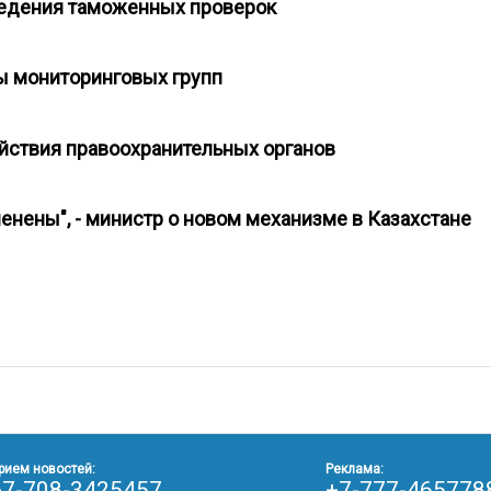
роведения таможенных проверок
ны мониторинговых групп
йствия правоохранительных органов
енены", - министр о новом механизме в Казахстане
рием новостей:
Реклама:
+7-708-3425457
+7-777-465778