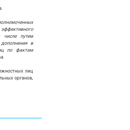
30.01.26
15:11
.
РЕГИОНЫ
Бектенов посетил Павлодарскую
область и проверил энергетическую
полномоченных
инфраструктуру региона
 эффективного
м числе путем
Все новости
 дополнения в
лиц по фактам
а.
олжностных лиц
льных органов,