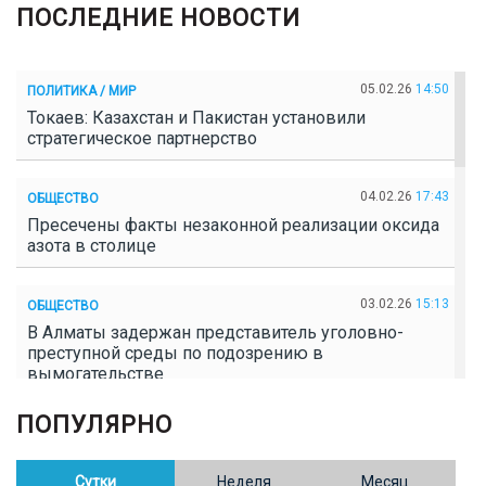
ПОСЛЕДНИЕ НОВОСТИ
05.02.26
14:50
ПОЛИТИКА / МИР
Токаев: Казахстан и Пакистан установили
стратегическое партнерство
04.02.26
17:43
ОБЩЕСТВО
Пресечены факты незаконной реализации оксида
азота в столице
03.02.26
15:13
ОБЩЕСТВО
В Алматы задержан представитель уголовно-
преступной среды по подозрению в
вымогательстве
ПОПУЛЯРНО
02.02.26
16:41
ОБЩЕСТВО
Полицейские пресекли незаконное выращивание
конопли в Таразе
Сутки
Неделя
Месяц