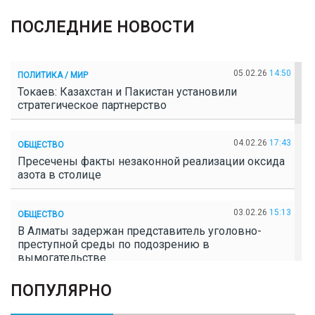
ПОСЛЕДНИЕ НОВОСТИ
05.02.26
14:50
ПОЛИТИКА / МИР
Токаев: Казахстан и Пакистан установили
стратегическое партнерство
04.02.26
17:43
ОБЩЕСТВО
Пресечены факты незаконной реализации оксида
азота в столице
03.02.26
15:13
ОБЩЕСТВО
В Алматы задержан представитель уголовно-
преступной среды по подозрению в
вымогательстве
ПОПУЛЯРНО
02.02.26
16:41
ОБЩЕСТВО
Полицейские пресекли незаконное выращивание