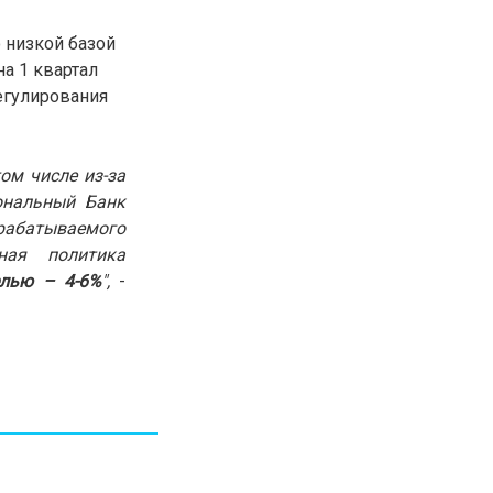
30.01.26
15:11
РЕГИОНЫ
о низкой базой
Бектенов посетил Павлодарскую
а 1 квартал
область и проверил энергетическую
инфраструктуру региона
егулирования
Все новости
ом числе из-за
ональный Банк
рабатываемого
ная политика
елью – 4-6%
",
-