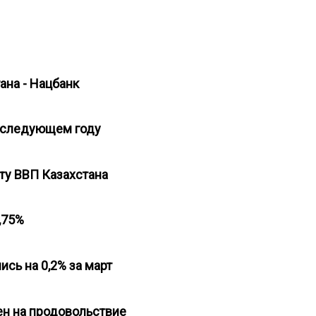
ана - Нацбанк
в следующем году
сту ВВП Казахстана
9,75%
сь на 0,2% за март
цен на продовольствие