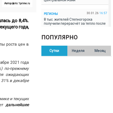
Центральной Азии
Автор фото: 1prime.ru
30.01.26
16:57
РЕГИОНЫ
8 тыс. жителей Степногорска
лась до 8,4%.
получили перерасчёт за тепло после
екущего года,
проверки прокуратуры
ПОПУЛЯРНО
30.01.26
16:35
ОБЩЕСТВО
пы роста цен в
В Казахстане готовят новую
Сутки
Неделя
Месяц
редакцию Конституции: меняется
84% текста
абре 2021 года
%) по-прежнему
30.01.26
16:13
ОБЩЕСТВО
оля ожидающих
Прокуроры в Павлодарской области
выявили хищения и незаконное
 31% в декабре
использование спортобъектов
30.01.26
15:31
РЕГИОНЫ
мике и текущих
Учительница из Актобе продавала
ет
дальнейшее
баллы ЕНТ по 7 тыс. тенге за балл