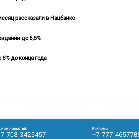
есяц рассказали в Нацбанке
жидании до 6,5%
о 8% до конца года
рием новостей:
Реклама:
+7-708-3425457
+7-777-465778