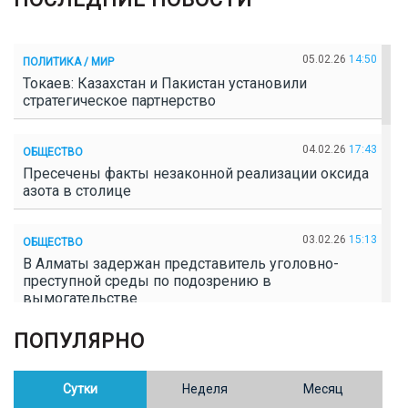
05.02.26
14:50
ПОЛИТИКА / МИР
Токаев: Казахстан и Пакистан установили
стратегическое партнерство
04.02.26
17:43
ОБЩЕСТВО
Пресечены факты незаконной реализации оксида
азота в столице
03.02.26
15:13
ОБЩЕСТВО
В Алматы задержан представитель уголовно-
преступной среды по подозрению в
вымогательстве
ПОПУЛЯРНО
02.02.26
16:41
ОБЩЕСТВО
Полицейские пресекли незаконное выращивание
конопли в Таразе
Сутки
Неделя
Месяц