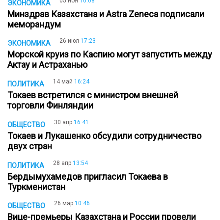
05 ноя
10:08
ЭКОНОМИКА
Минздрав Казахстана и Astra Zeneca подписали
меморандум
26 июл
17:23
ЭКОНОМИКА
Морской круиз по Каспию могут запустить между
Актау и Астраханью
14 май
16:24
ПОЛИТИКА
Токаев встретился с министром внешней
торговли Финляндии
30 апр
16:41
ОБЩЕСТВО
Токаев и Лукашенко обсудили сотрудничество
двух стран
28 апр
13:54
ПОЛИТИКА
Бердымухамедов пригласил Токаева в
Туркменистан
26 мар
10:46
ОБЩЕСТВО
Вице-премьеры Казахстана и России провели