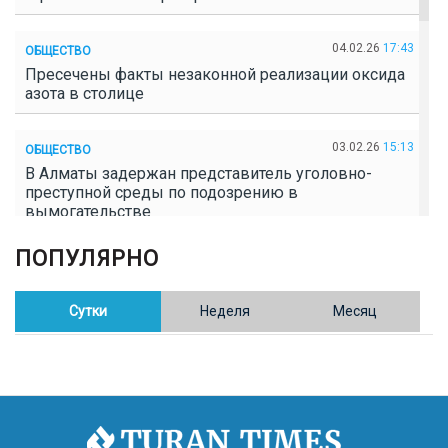
04.02.26
17:43
ОБЩЕСТВО
Пресечены факты незаконной реализации оксида
азота в столице
03.02.26
15:13
ОБЩЕСТВО
В Алматы задержан представитель уголовно-
преступной среды по подозрению в
вымогательстве
ПОПУЛЯРНО
02.02.26
16:41
ОБЩЕСТВО
Полицейские пресекли незаконное выращивание
конопли в Таразе
Сутки
Неделя
Месяц
30.01.26
17:30
ОБЩЕСТВО
Казахстан возглавил Договор о зоне, свободной от
ядерного оружия в Центральной Азии