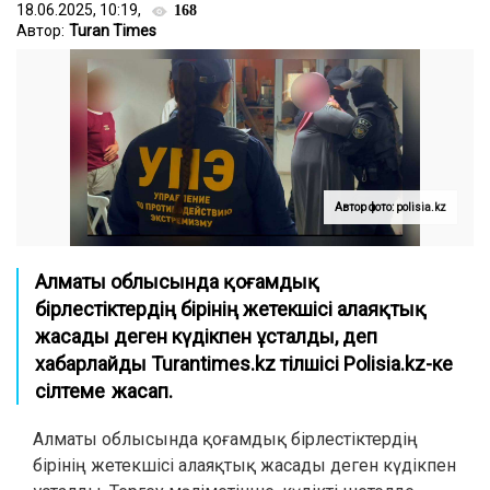
18.06.2025, 10:19,
168
Автор:
Turan Times
Автор фото: polisia.kz
Алматы облысында қоғамдық
бірлестіктердің бірінің жетекшісі алаяқтық
жасады деген күдікпен ұсталды, деп
хабарлайды Turantimes.kz тілшісі
Polisia.kz
-ке
сілтеме жасап.
Алматы облысында қоғамдық бірлестіктердің
бірінің жетекшісі алаяқтық жасады деген күдікпен