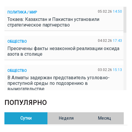
05.02.26
14:50
ПОЛИТИКА / МИР
Токаев: Казахстан и Пакистан установили
стратегическое партнерство
04.02.26
17:43
ОБЩЕСТВО
Пресечены факты незаконной реализации оксида
азота в столице
03.02.26
15:13
ОБЩЕСТВО
В Алматы задержан представитель уголовно-
преступной среды по подозрению в
вымогательстве
ПОПУЛЯРНО
02.02.26
16:41
ОБЩЕСТВО
Полицейские пресекли незаконное выращивание
конопли в Таразе
Сутки
Неделя
Месяц