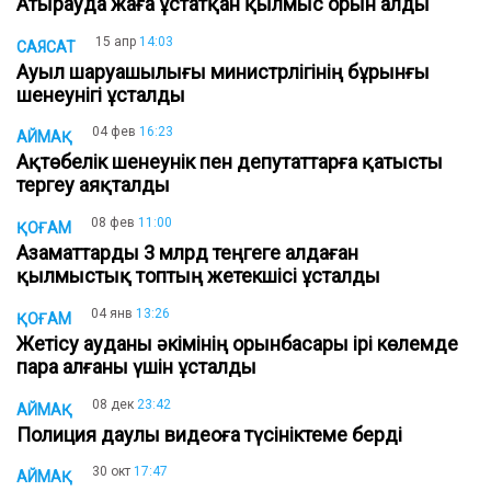
Атырауда жаға ұстатқан қылмыс орын алды
15 апр
14:03
САЯСАТ
Ауыл шаруашылығы министрлігінің бұрынғы
шенеунігі ұсталды
04 фев
16:23
АЙМАҚ
Ақтөбелік шенеунік пен депутаттарға қатысты
тергеу аяқталды
08 фев
11:00
ҚОҒАМ
Азаматтарды 3 млрд теңгеге алдаған
қылмыстық топтың жетекшісі ұсталды
04 янв
13:26
ҚОҒАМ
Жетісу ауданы әкімінің орынбасары ірі көлемде
пара алғаны үшін ұсталды
08 дек
23:42
АЙМАҚ
Полиция даулы видеоға түсініктеме берді
30 окт
17:47
АЙМАҚ