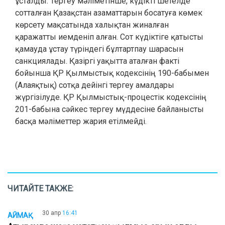
ұсталды. Тергеу мәліметінше, күдікті шетелде
сотталған Қазақстан азаматтарын босатуға көмек
көрсету мақсатында халықтан жиналған
қаражатты иемденіп алған. Сот күдіктіге қатысты
қамауда ұстау түріндегі бұлтартпау шарасын
санкциялады. Қазіргі уақытта аталған факті
бойынша ҚР Қылмыстық кодексінің 190-бабымен
(Алаяқтық) сотқа дейінгі тергеу амалдары
жүргізілуде. ҚР Қылмыстық-процестік кодексінің
201-бабына сәйкес тергеу мүддесіне байланысты
басқа мәліметтер жария етілмейді.
ЧИТАЙТЕ ТАКЖЕ:
30 апр
16:41
АЙМАҚ