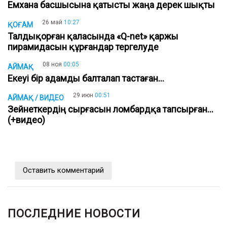
Емхана басшысына қатысты жаңа дерек шықты
26 май
10:27
ҚОҒАМ
Талдықорған қаласында «Q-net» қаржы
пирамидасын құрғандар тергелуде
08 ноя
00:05
АЙМАҚ
Екеуі бір адамды балталап тастаған...
29 июн
00:51
АЙМАҚ / ВИДЕО
Зейнеткердің сырғасын ломбардқа тапсырған…
(+видео)
Оставить комментарий
ПОСЛЕДНИЕ НОВОСТИ