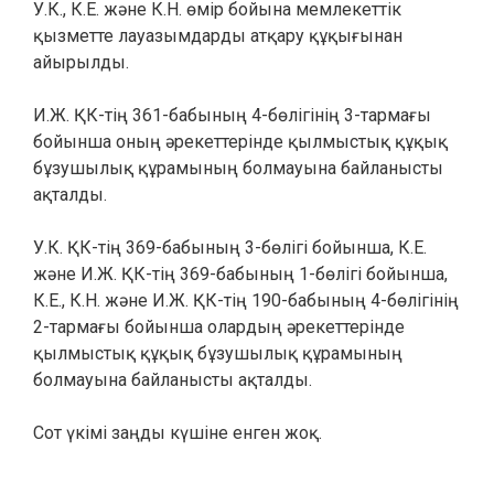
У.К., К.Е. және К.Н. өмір бойына мемлекеттік
қызметте лауазымдарды атқару құқығынан
айырылды.
И.Ж. ҚК-тің 361-бабының 4-бөлігінің 3-тармағы
бойынша оның әрекеттерінде қылмыстық құқық
бұзушылық құрамының болмауына байланысты
ақталды.
У.К. ҚК-тің 369-бабының 3-бөлігі бойынша, К.Е.
және И.Ж. ҚК-тің 369-бабының 1-бөлігі бойынша,
К.Е., К.Н. және И.Ж. ҚК-тің 190-бабының 4-бөлігінің
2-тармағы бойынша олардың әрекеттерінде
қылмыстық құқық бұзушылық құрамының
болмауына байланысты ақталды.
Сот үкімі заңды күшіне енген жоқ.