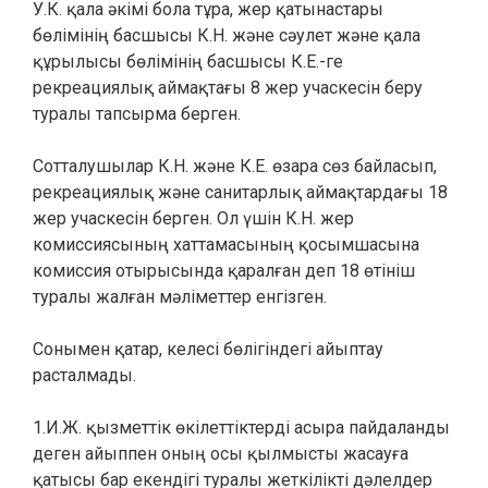
У.К. қала әкімі бола тұра, жер қатынастары
бөлімінің басшысы К.Н. және сәулет және қала
құрылысы бөлімінің басшысы К.Е.-ге
рекреациялық аймақтағы 8 жер учаскесін беру
туралы тапсырма берген.
Сотталушылар К.Н. және К.Е. өзара сөз байласып,
рекреациялық және санитарлық аймақтардағы 18
жер учаскесін берген. Ол үшін К.Н. жер
комиссиясының хаттамасының қосымшасына
комиссия отырысында қаралған деп 18 өтініш
туралы жалған мәліметтер енгізген.
Сонымен қатар, келесі бөлігіндегі айыптау
расталмады.
1.И.Ж. қызметтік өкілеттіктерді асыра пайдаланды
деген айыппен оның осы қылмысты жасауға
қатысы бар екендігі туралы жеткілікті дәлелдер