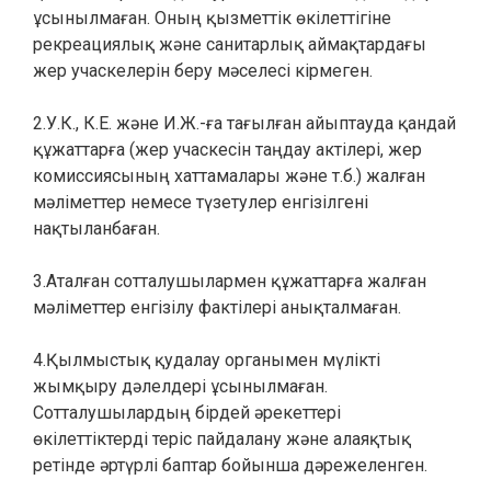
ұсынылмаған. Оның қызметтік өкілеттігіне
рекреациялық және санитарлық аймақтардағы
жер учаскелерін беру мәселесі кірмеген.
2.У.К., К.Е. және И.Ж.-ға тағылған айыптауда қандай
құжаттарға (жер учаскесін таңдау актілері, жер
комиссиясының хаттамалары және т.б.) жалған
мәліметтер немесе түзетулер енгізілгені
нақтыланбаған.
3.Аталған сотталушылармен құжаттарға жалған
мәліметтер енгізілу фактілері анықталмаған.
4.Қылмыстық қудалау органымен мүлікті
жымқыру дәлелдері ұсынылмаған.
Сотталушылардың бірдей әрекеттері
өкілеттіктерді теріс пайдалану және алаяқтық
ретінде әртүрлі баптар бойынша дәрежеленген.