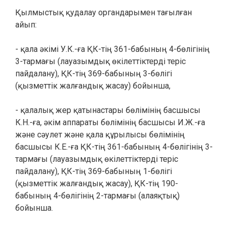
Қылмыстық қудалау органдарымен тағылған
айып:
- қала әкімі У.К.-ға ҚК-тің 361-бабының 4-бөлігінің
3-тармағы (лауазымдық өкілеттіктерді теріс
пайдалану), ҚК-тің 369-бабының 3-бөлігі
(қызметтік жалғандық жасау) бойынша,
- қалалық жер қатынастары бөлімінің басшысы
К.Н.-ға, әкім аппараты бөлімінің басшысы И.Ж.-ға
және сәулет және қала құрылысы бөлімінің
басшысы К.Е.-ға ҚК-тің 361-бабының 4-бөлігінің 3-
тармағы (лауазымдық өкілеттіктерді теріс
пайдалану), ҚК-тің 369-бабының 1-бөлігі
(қызметтік жалғандық жасау), ҚК-тің 190-
бабының 4-бөлігінің 2-тармағы (алаяқтық)
бойынша.