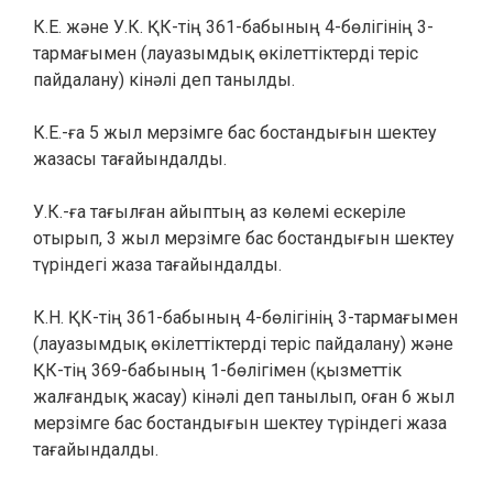
К.Е. және У.К. ҚК-тің 361-бабының 4-бөлігінің 3-
тармағымен (лауазымдық өкілеттіктерді теріс
пайдалану) кінәлі деп танылды.
К.Е.-ға 5 жыл мерзімге бас бостандығын шектеу
жазасы тағайындалды.
У.К.-ға тағылған айыптың аз көлемі ескеріле
отырып, 3 жыл мерзімге бас бостандығын шектеу
түріндегі жаза тағайындалды.
К.Н. ҚК-тің 361-бабының 4-бөлігінің 3-тармағымен
(лауазымдық өкілеттіктерді теріс пайдалану) және
ҚК-тің 369-бабының 1-бөлігімен (қызметтік
жалғандық жасау) кінәлі деп танылып, оған 6 жыл
мерзімге бас бостандығын шектеу түріндегі жаза
тағайындалды.