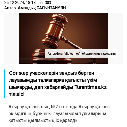
26.12.2024, 18:18,
383
Автор:
Амандық САҒЫНТАЙҰЛЫ
Автор фото: "Midjourney" нейрожелісімен жасалған
Сот жер учаскелерін заңсыз берген
лауазымды тұлғаларға қатысты үкім
шығарды, деп хабарлайды Turantimes.kz
тілшісі.
Атырау қаласының №2 сотында Атырау қаласы
әкімдігінің бұрынғы лауазымды тұлғаларына
қатысты қылмыстық іс қаралды.