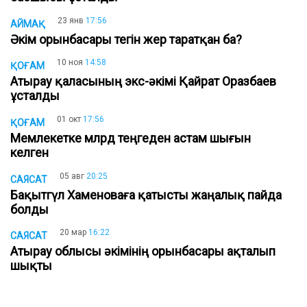
23 янв
17:56
АЙМАҚ
Әкім орынбасары тегін жер таратқан ба?
10 ноя
14:58
ҚОҒАМ
Атырау қаласының экс-әкімі Қайрат Оразбаев
ұсталды
01 окт
17:56
ҚОҒАМ
Мемлекетке млрд теңгеден астам шығын
келген
05 авг
20:25
САЯСАТ
Бақытгүл Хаменоваға қатысты жаңалық пайда
болды
20 мар
16:22
САЯСАТ
Атырау облысы әкімінің орынбасары ақталып
шықты