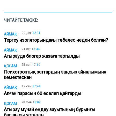
ЧИТАЙТЕ ТАКЖЕ:
09 дек
12:31
АЙМАҚ
Тергеу изоляторындағы төбелес неден болған?
21 окт
15:44
АЙМАҚ
Атырауда блогер жазаға тартылды
25 сен
17:10
ҚОҒАМ
Психотроптық заттардың заңсыз айналымына
көмектескен
12 сен
17:44
АЙМАҚ
Алған парасын 60 еселеп қайтарды
28 фев
18:09
ҚОҒАМ
Атырау мұнай өңдеу зауытының бұрынғы
басшысы ұсталды