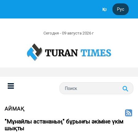
Қаз
Рус
Сегодня - 09 августа 2026 г
АЙМАҚ
"Мұнайлы астананың" бұрынғы әкіміне үкім
шықты