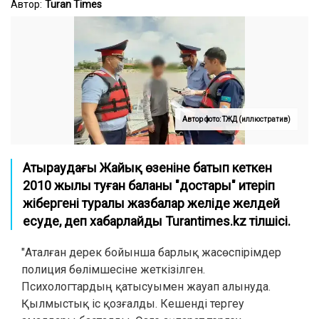
Автор:
Turan Times
Автор фото: ТЖД (иллюстратив)
Атыраудағы Жайық өзеніне батып кеткен
2010 жылы туған баланы "достары" итеріп
жібергені туралы жазбалар желіде желдей
есуде, деп хабарлайды Turantimes.kz тілшісі.
"Аталған дерек бойынша барлық жасөспірімдер
полиция бөлімшесіне жеткізілген.
Психологтардың қатысуымен жауап алынуда.
Қылмыстық іс қозғалды. Кешенді тергеу