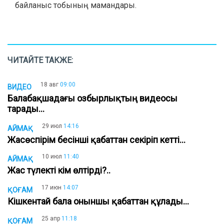
байланыс тобының мамандары.
ЧИТАЙТЕ ТАКЖЕ:
18 авг
09:00
ВИДЕО
Балабақшадағы озбырлықтың видеосы
тарады...
29 июл
14:16
АЙМАҚ
Жасөспірім бесінші қабаттан секіріп кетті...
10 июл
11:40
АЙМАҚ
Жас түлекті кім өлтірді?..
17 июн
14:07
ҚОҒАМ
Кішкентай бала оныншы қабаттан құлады...
25 апр
11:18
ҚОҒАМ