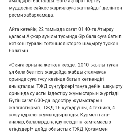
амалдары басталды. Өзге ақпарат тергеу
мүддесіне сәйкес жариялауға жатпайды" делінген
ресми хабарламада.
Айта кетейік, 22 тамызда сағат 01:40-та Атырау
қаласы Ақжар ауылы тұсында бір бала суға батып
кеткені туралы төтеншеліктерге шақырту түскен
болатын.
«Оқиға орнына жеткен кезде, 2010 жылы туған
ұл бала белгісіз жағдайда жабдықталмаған
орында суға түсу кезінде батып кеткендігі
анықталды. ТЖД сүңгуірлері таңға дейін шақырту
орнында су асты іздестіру жұмыстарын жүргізді.
Бүгін сағат 6:30-да іздестіру жұмыстарын
жалғастырып, ТЖД 16 құтқарушы, 4 техника, 4
жүзу құралы жұмылдырылды. Құрметті ата-
аналар, балалардың қауіпсіздігін қамтамасыз
етіңіздер!» дейді облыстық ТЖД Қоғаммен