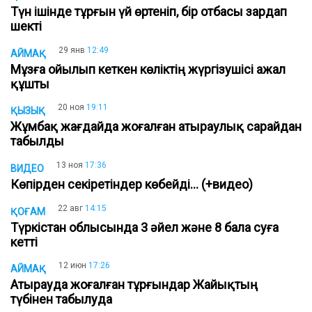
Түн ішінде тұрғын үй өртеніп, бір отбасы зардап
шекті
29 янв
12:49
АЙМАҚ
Мұзға ойылып кеткен көліктің жүргізушісі ажал
құшты
20 ноя
19:11
ҚЫЗЫҚ
Жұмбақ жағдайда жоғалған атыраулық сарайдан
табылды
13 ноя
17:36
ВИДЕО
Көпірден секіретіндер көбейді... (+видео)
22 авг
14:15
ҚОҒАМ
Түркістан облысында 3 әйел және 8 бала суға
кетті
12 июн
17:26
АЙМАҚ
Атырауда жоғалған тұрғындар Жайықтың
түбінен табылуда