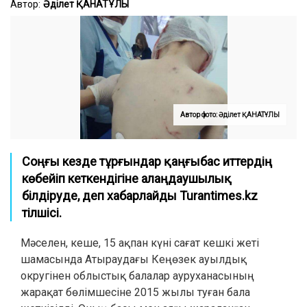
Автор:
Әділет ҚАНАТҰЛЫ
Автор фото: Әділет ҚАНАТҰЛЫ
Соңғы кезде тұрғындар қаңғыбас иттердің
көбейіп кеткендігіне алаңдаушылық
білдіруде
, деп хабарлайды Turantimes.kz
тілшісі.
Мәселен, кеше, 15 ақпан күні сағат кешкі жеті
шамасында Атыраудағы Кеңөзек ауылдық
округінен облыстық балалар ауруханасының
жарақат бөлімшесіне 2015 жылы туған бала