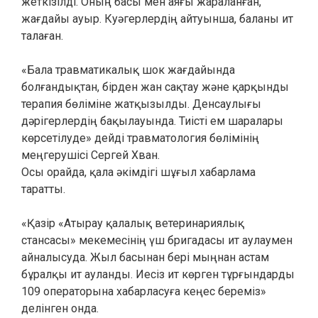
жеткізілді. Оның басы мен аяғы жараланған,
жағдайы ауыр. Куәгерлердің айтуынша, баланы ит
талаған.
«Бала травматикалық шок жағдайында
болғандықтан, бірден жан сақтау және қарқынды
терапия бөліміне жатқызылды. Денсаулығы
дәрігерлердің бақылауында. Тиісті ем шаралары
көрсетілуде» дейді травматология бөлімінің
меңгерушісі Сергей Хван.
Осы орайда, қала әкімдігі шұғыл хабарлама
таратты.
«Қазір «Атырау қалалық ветеринариялық
стансасы» мекемесінің үш бригадасы ит аулаумен
айналысуда. Жыл басынан бері мыңнан астам
бұралқы ит ауланды. Иесіз ит көрген тұрғындарды
109 операторына хабарласуға кеңес береміз»
делінген онда.