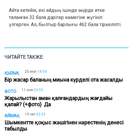
Айта кетейік, екі айдың ішінде өңірде итке
таланған 32 бала дәрігер көмегіне жүгініп
үлгерген. Ал, былтыр барлығы 462 бала тіркеліпті.
ЧИТАЙТЕ ТАКЖЕ:
25 июл
18:04
ҚЫЗЫҚ
Бір жасар баланың миына күрделі ота жасалды
11 ноя
23:53
ФОТО
Жарылыстан аман қалғандардың жағдайы
қалай? (+фото) Да
19 окт
02:53
АЙМАҚ
Шымкентте қоқыс жәшігінен нәрестенің денесі
табылды