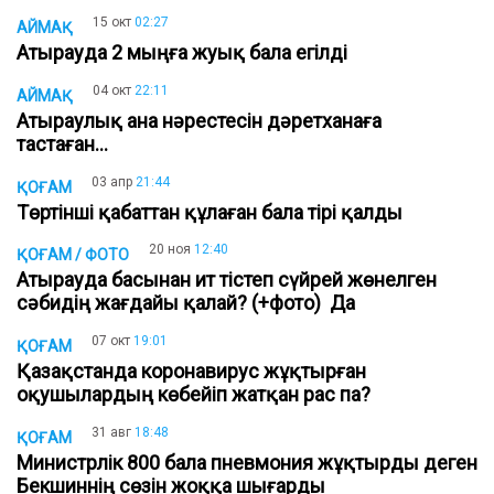
15 окт
02:27
АЙМАҚ
Атырауда 2 мыңға жуық бала егілді
04 окт
22:11
АЙМАҚ
Атыраулық ана нәрестесін дәретханаға
тастаған...
03 апр
21:44
ҚОҒАМ
Төртінші қабаттан құлаған бала тірі қалды
20 ноя
12:40
ҚОҒАМ / ФОТО
Атырауда басынан ит тістеп сүйрей жөнелген
сәбидің жағдайы қалай? (+фото) Да
07 окт
19:01
ҚОҒАМ
Қазақстанда коронавирус жұқтырған
оқушылардың көбейіп жатқан рас па?
31 авг
18:48
ҚОҒАМ
Министрлік 800 бала пневмония жұқтырды деген
Бекшиннің сөзін жоққа шығарды