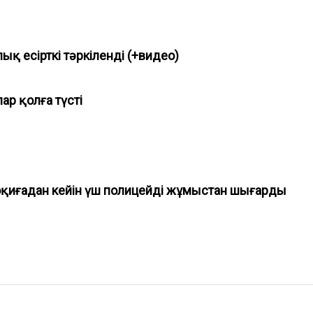
лық есірткі тәркіленді (+видео)
ар қолға түсті
оқиғадан кейін үш полицейді жұмыстан шығарды