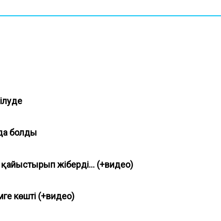
зілуде
йда болды
қайыстырып жіберді... (+видео)
мге көшті (+видео)