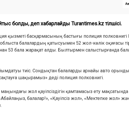
Ав
айтыс болды
, деп хабарлайды Turantimes.kz тілшісі.
ция қызметі басқармасының бастығы полиция полковнигі 
 облыста балалардың қатысуымен 52 жол-көлік оқиғасы ті
ынан 53 бала жарақат алды. Былтырмен салыстырғанда ба
айымдатуы тиіс. Сондықтан балаларды арнайы авто орынды
 сақтауға шақырамыз» деді полиция полковнигі.
і маңындағы жол қауіпсіздігін қамтамасыз ету мақсатынд
«Абайлаңыз, балалар!», «Қауіпсіз жол», «Мектепке жол» жә
.