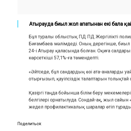
Атырауда биыл жол апатынан екі бала қ
Бұл туралы облыстық ПД ПД Жергілікті поли
Биғамбаев мәлімдеді. Оның дерегінше, биыл
24-і Атырау қаласында болған. Оқиға салдар
көрсеткіші 57,1%-ға төмендепті.
«Әйтседе, бұл сандардың өзі ата-аналарды у
отырғызып, қауіпсіздік талаптарын толықтай
Қазіргі таңда бойынша білім беру мекемелер
белгілері орнатылуда. Сондай-ақ, жыл сайын 
жедел профилактикалық шаралар өтіп тұрады
Поделиться: