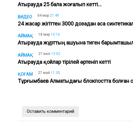
Атырауда 25 бала жоғалып кетті...
04 мар
21:49
ВИДЕО
24 жасар жігіттен 3000 дозадан аса синтетика
18 мар
10:16
АЙМАҚ
Атырауда жұрттың ашуына тиген барымташыл
27 июл
13:02
АЙМАҚ
Атырауда қойлар тірілей өртеніп кетті
27 май
11:35
ҚОҒАМ
Тұрғымбаев Алматыдағы блокпостта болған 
Оставить комментарий