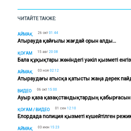
ЧИТАЙТЕ ТАКЖЕ:
26 окт
01:44
АЙМАҚ
Атырауда қайғылы жағдай орын алды...
15 авг
20:08
ҚОҒАМ
Бала құқықтары жөніндегі уәкіл қызметі енгі
03 ноя
02:12
АЙМАҚ
Атыраудағы атысқа қатысты жаңа дерек па
06 окт
15:00
ВИДЕО
Ауыр қаза қазақстандықтардың қабырғасын 
01 сен
12:10
ҚОҒАМ / ВИДЕО
Елордада полиция қызметі күшейтілген режи
03 июн
15:23
АЙМАҚ