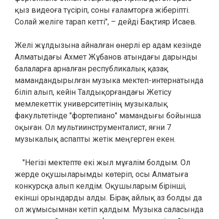
қыз видеоға түсіріп, соны ғаламторға жіберіпті.
Солай желіге тарап кетті", – дейді Бақтияр Исаев.
Желі жұлдызына айналған өнерлі ер адам кезінде
Алматыдағы Ахмет Жұбанов атындағы дарынды
балаларға арналған республикалық қазақ
мамандандырылған музыка мектеп-интернатында
біліп алып, кейін Талдықорғандағы Жетісу
мемлекеттік университетінің музыкалық
факультетінде "фортепиано" мамандығы бойынша
оқыған. Ол мультиинструменталист, яғни 7
музыкалық аспапты жетік меңгерген екен.
"Негізі мектепте екі жыл мұғалім болдым. Ол
жерде оқушыларымды көтеріп, осы Алматыға
конкурсқа алып келдім. Оқушыларым бірінші,
екінші орындарды алды. Бірақ айлық аз болды да
ол жұмысымнан кетіп қалдым. Музыка саласында