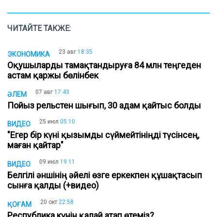
ЧИТАЙТЕ ТАКЖЕ:
23 авг
18:35
ЭКОНОМИКА
Оқушыларды тамақтандыруға 84 млн теңгеден
астам қаржы бөлінбек
07 авг
17:43
ӘЛЕМ
Пойыз рельстен шығып, 30 адам қайтыс болды
25 июл
05:10
ВИДЕО
"Егер бір күні қызымды сүймейтініңді түсінсең,
маған қайтар"
09 июл
19:11
ВИДЕО
Белгілі әншінің әйелі өзге еркекпен құшақтасып
сынға қалды (+видео)
20 окт
22:58
ҚОҒАМ
Республика күнін қалай атап өтеміз?