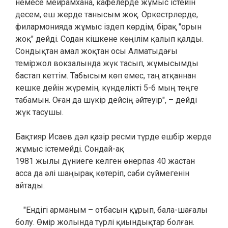
немесе мейрамхана, кафелерде жұмыс істейін
десем, еш жерде танысым жоқ. Оркестрлерде,
филармонияда жұмыс іздеп көрдім, бірақ "орын
жоқ" дейді. Содан кішкене көңілім қалып қалды.
Сондықтан амал жоқтан осы Алматыдағы
теміржол вокзалында жүк тасып, жұмысымды
бастап кеттім. Табысым көп емес, таң атқаннан
кешке дейін жүремін, күнделікті 5-6 мың теңге
табамын. Оған да шүкір дейсің әйтеуір", – дейді
жүк тасушы.
Бақтияр Исаев дәл қазір ресми түрде ешбір жерде
жұмыс істемейді. Cондай-ақ
1981 жылы дүниеге келген өнерпаз 40 жастан
асса да әлі шаңырақ көтеріп, сәби сүймегенін
айтады.
"Ендігі арманым – отбасын құрып, бала-шағалы
болу. Өмір жолында түрлі қиындықтар болған.