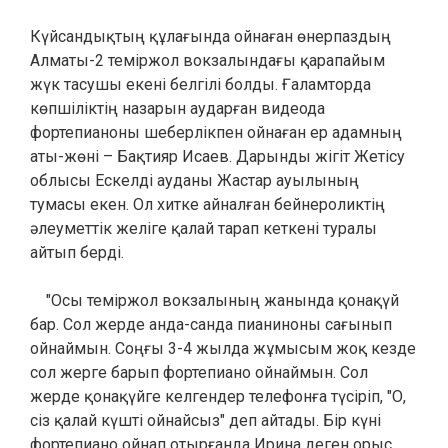
Күйсандықтың құлағында ойнаған өнерпаздың
Алматы-2 теміржол вокзалындағы қарапайым
жүк тасушы екені белгілі болды. Ғаламторда
көпшіліктің назарын аударған видеода
фортепианоны шеберлікпен ойнаған ер адамның
аты-жөні – Бақтияр Исаев. Дарынды жігіт Жетісу
облысы Ескелді ауданы Жастар ауылының
тумасы екен. Ол хитке айналған бейнероликтің
әлеуметтік желіге қалай тарап кеткені туралы
айтып берді.
"Осы теміржол вокзалының жанында қонақүй
бар. Сол жерде анда-санда пианиноны сағынып
ойнаймын. Соңғы 3-4 жылда жұмысым жоқ кезде
сол жерге барып фортепиано ойнаймын. Сол
жерде қонақүйге келгендер телефонға түсіріп, "О,
сіз қалай күшті ойнайсыз" деп айтады. Бір күні
фортепиано ойнап отырғанда Ирина деген орыс