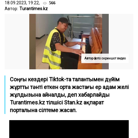
18.09.2023, 19:22,
566
Автор:
Тurantimes.kz
Автор фото: скриншот видео
Соңғы кездері Tiktok-та талантымен дүйім
жұртты тәнті еткен орта жастағы ер адам желі
жұлдызына айналды, деп хабарлайды
Turantimes.kz тілшісі Stan.kz ақпарат
порталына сілтеме жасап.