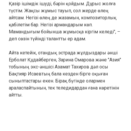
Қазір ішімдік ішуді, бәрін қойдым. Дұрыс жолға
түстім. Жақсы жұмыс тауып, сол жерде өлең
айтсам. Негізі өлең де жазамын, композиторлық
қабілетім бар. Негізі армандарым көп.
Мамандығым бойынша жұмысқа кіргім келеді", –
деп сөзін түйінді талантты ер адам.
Айта кетейік, отандық эстрада жұлдыздары әнші
Ерболат Құдайберген, Зарина Омарова және "Азия"
тобының экс-әншісі Азамат Тахиров дәл осы
Бақтияр Исаевтың бала кезден бірге оқыған
сыныптастары екен. Бірақ бүгінде олармен
араласпайтынын, тек теледидардан ғана көретінін
айтты.