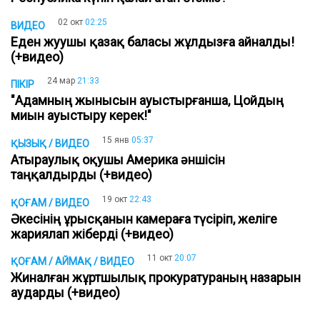
02 окт
02:25
ВИДЕО
Еден жуушы қазақ баласы жұлдызға айналды!
(+видео)
24 мар
21:33
ПІКІР
"Адамның жынысын ауыстырғанша, Цойдың
миын ауыстыру керек!"
15 янв
05:37
ҚЫЗЫҚ / ВИДЕО
Атыраулық оқушы Америка әншісін
таңқалдырды (+видео)
19 окт
22:43
ҚОҒАМ / ВИДЕО
Әкесінің ұрысқанын камераға түсіріп, желіге
жариялап жіберді (+видео)
11 окт
20:07
ҚОҒАМ / АЙМАҚ / ВИДЕО
Жиналған жұртшылық прокуратураның назарын
аударды (+видео)