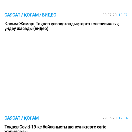
САЯСАТ / ҚОҒАМ / ВИДЕО
09.07.20
10:07
Қасым-Жомарт Тоқаев қазақстандықтарға телевизиялық
үндеу жасады (видео)
САЯСАТ / ҚОҒАМ
29.06.20
17:34
Тоқаев Covid-19-ке байланысты шенеуніктерге сөгіс
жариялады