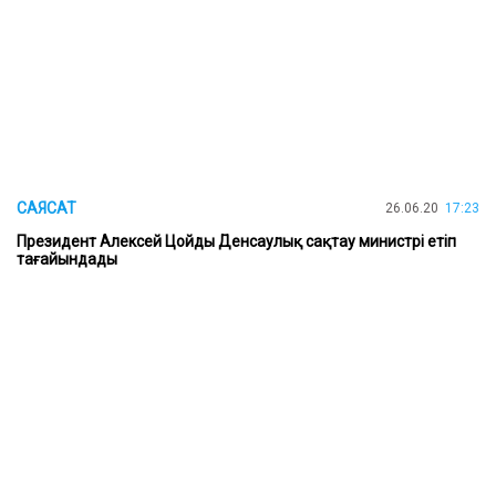
САЯСАТ
26.06.20
17:23
Президент Алексей Цойды Денсаулық сақтау министрі етіп
тағайындады