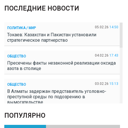
ПОСЛЕДНИЕ НОВОСТИ
05.02.26
14:50
ПОЛИТИКА / МИР
Токаев: Казахстан и Пакистан установили
стратегическое партнерство
04.02.26
17:43
ОБЩЕСТВО
Пресечены факты незаконной реализации оксида
азота в столице
03.02.26
15:13
ОБЩЕСТВО
В Алматы задержан представитель уголовно-
преступной среды по подозрению в
вымогательстве
ПОПУЛЯРНО
02.02.26
16:41
ОБЩЕСТВО
Полицейские пресекли незаконное выращивание