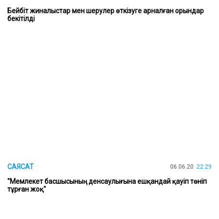
Бейбіт жиналыстар мен шерулер өткізуге арналған орындар
бекітілді
САЯСАТ
06.06.20
22:29
"Мемлекет басшысының денсаулығына ешқандай қауіп төніп
тұрған жоқ"