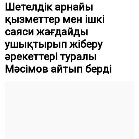
Шетелдік арнайы
қызметтер мен ішкі
саяси жағдайды
ушықтырып жіберу
әрекеттері туралы
Мәсімов айтып берді