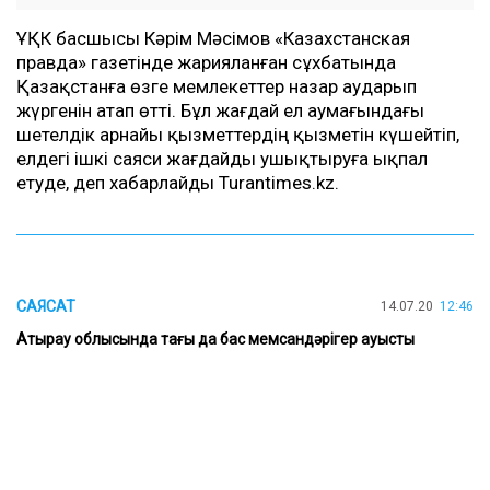
ҰҚК басшысы Кәрім Мәсімов «Казахстанская
правда» газетінде жарияланған сұхбатында
Қазақстанға өзге мемлекеттер назар аударып
жүргенін атап өтті. Бұл жағдай ел аумағындағы
шетелдік арнайы қызметтердің қызметін күшейтіп,
елдегі ішкі саяси жағдайды ушықтыруға ықпал
етуде, деп хабарлайды
Turantimes.kz
.
САЯСАТ
14.07.20
12:46
Атырау облысында тағы да бас мемсандәрігер ауысты