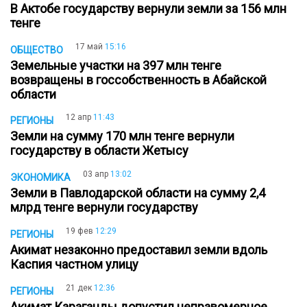
В Актобе государству вернули земли за 156 млн
тенге
17 май
15:16
ОБЩЕСТВО
Земельные участки на 397 млн тенге
возвращены в госсобственность в Абайской
области
12 апр
11:43
РЕГИОНЫ
Земли на сумму 170 млн тенге вернули
государству в области Жетысу
03 апр
13:02
ЭКОНОМИКА
Земли в Павлодарской области на сумму 2,4
млрд тенге вернули государству
19 фев
12:29
РЕГИОНЫ
Акимат незаконно предоставил земли вдоль
Каспия частном улицу
21 дек
12:36
РЕГИОНЫ
Акимат Караганды допустил неправомерное