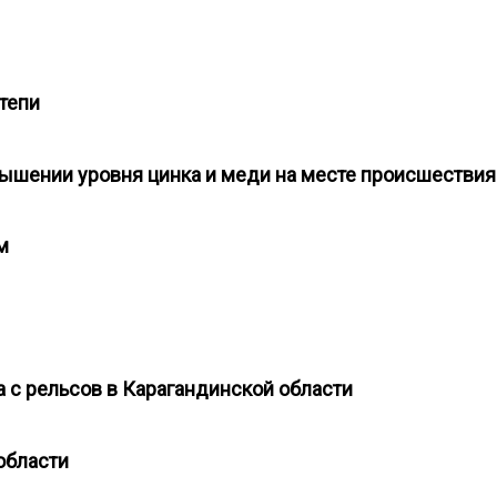
степи
евышении уровня цинка и меди на месте происшестви
ом
а с рельсов в Карагандинской области
 области