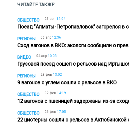
ЧИТАЙТЕ ТАКЖЕ:
21 сен
12:04
ОБЩЕСТВО
Поезд "Алматы-Петропавловск" загорелся в 
06 апр
12:36
РЕГИОНЫ
Сход вагонов в ВКО: экологи сообщили о пр
04 апр
10:03
ВИДЕО
Грузовой поезд сошел с рельсов над Иртыш
28 фев
13:02
РЕГИОНЫ
9 вагонов с углем сошли с рельсов в ВКО
02 фев
14:19
ОБЩЕСТВО
12 вагонов с пшеницей задержаны из-за сход
26 фев
17:05
ОБЩЕСТВО
22 цистерны сошли с рельсов в Актюбинской