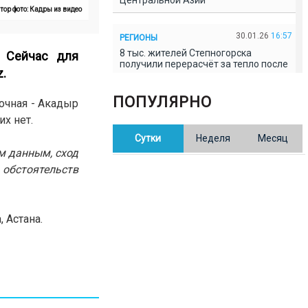
Центральной Азии
тор фото: Кадры из видео
30.01.26
16:57
РЕГИОНЫ
8 тыс. жителей Степногорска
. Сейчас для
получили перерасчёт за тепло после
z
.
проверки прокуратуры
ПОПУЛЯРНО
очная - Акадыр
30.01.26
16:35
ОБЩЕСТВО
х нет.
В Казахстане готовят новую
Сутки
Неделя
Месяц
редакцию Конституции: меняется
84% текста
м данным, сход
 обстоятельств
30.01.26
16:13
ОБЩЕСТВО
Прокуроры в Павлодарской области
выявили хищения и незаконное
 Астана.
использование спортобъектов
30.01.26
15:31
РЕГИОНЫ
Учительница из Актобе продавала
баллы ЕНТ по 7 тыс. тенге за балл