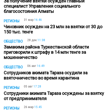
За получение взятки осужден главный
специалист Управления социального
благосостояния Алматы
31 мар
16:46
РЕГИОНЫ
Чиновник осужден на 23 млн за взятки от 30 до
150 тыс. тенге
28 дек
11:38
ОБЩЕСТВО
Замакима района Туркестанской области
приговорили к штрафу в 14 млн тенге за
мошенничество
06 авг
16:49
ОБЩЕСТВО
Сотрудников акимата Тараза осудили за
взяточничество во время карантина
05 авг
17:28
РЕГИОНЫ
Сотрудники акимата Тараза осуждены за взятку
от предпринимателя
26 мар
15:45
РЕГИОНЫ