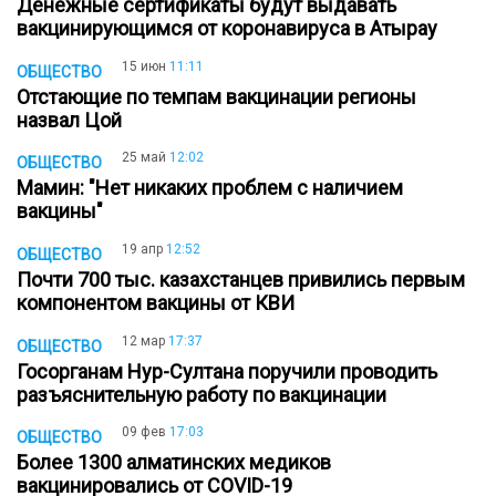
Денежные сертификаты будут выдавать
вакцинирующимся от коронавируса в Атырау
15 июн
11:11
ОБЩЕСТВО
Отстающие по темпам вакцинации регионы
назвал Цой
25 май
12:02
ОБЩЕСТВО
Мамин: "Нет никаких проблем с наличием
вакцины"
19 апр
12:52
ОБЩЕСТВО
Почти 700 тыс. казахстанцев привились первым
компонентом вакцины от КВИ
12 мар
17:37
ОБЩЕСТВО
Госорганам Нур-Султана поручили проводить
разъяснительную работу по вакцинации
09 фев
17:03
ОБЩЕСТВО
Более 1300 алматинских медиков
вакцинировались от COVID-19