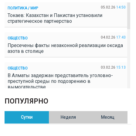
05.02.26
14:50
ПОЛИТИКА / МИР
Токаев: Казахстан и Пакистан установили
стратегическое партнерство
04.02.26
17:43
ОБЩЕСТВО
Пресечены факты незаконной реализации оксида
азота в столице
03.02.26
15:13
ОБЩЕСТВО
В Алматы задержан представитель уголовно-
преступной среды по подозрению в
вымогательстве
ПОПУЛЯРНО
02.02.26
16:41
ОБЩЕСТВО
Полицейские пресекли незаконное выращивание
конопли в Таразе
Сутки
Неделя
Месяц
30.01.26
17:30
ОБЩЕСТВО