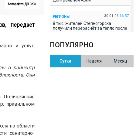
Центральной Азии
Автор фото: ДП СКО
30.01.26
16:57
РЕГИОНЫ
8 тыс. жителей Степногорска
ов, передает
получили перерасчёт за тепло после
проверки прокуратуры
ПОПУЛЯРНО
аров и услуг,
30.01.26
16:35
ОБЩЕСТВО
В Казахстане готовят новую
Сутки
Неделя
Месяц
редакцию Конституции: меняется
84% текста
ды в райцентр
блокпоста. Они
30.01.26
16:13
ОБЩЕСТВО
Прокуроры в Павлодарской области
выявили хищения и незаконное
а. Полицейские
использование спортобъектов
р: правильном
30.01.26
15:31
РЕГИОНЫ
Учительница из Актобе продавала
юля по области
баллы ЕНТ по 7 тыс. тенге за балл
ти санитарно-