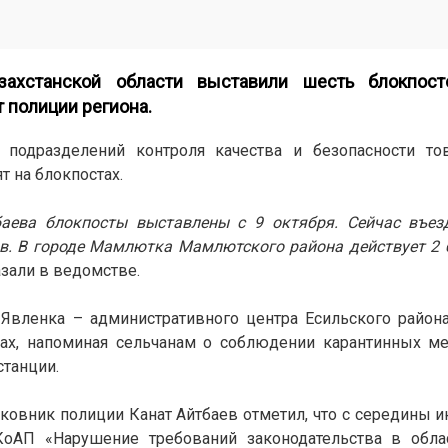
ахстанской области выставили шесть блокпост
 полиции региона.
подразделений контроля качества и безопасности тов
 на блокпостах.
аева блокпосты выставлены с 9 октября. Сейчас въез
в. В городе Мамлютка Мамлютского района действует 2 
зали в ведомстве.
 Явленка – административного центра Есильского район
ах, напоминая сельчанам о соблюдении карантинных ме
танции.
овник полиции Канат Айтбаев отметил, что с середины и
оАП «Нарушение требований законодательства в облас