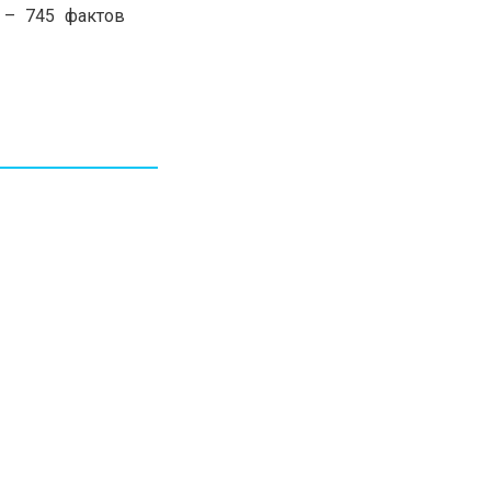
 – 745 фактов
30.01.26
15:11
РЕГИОНЫ
Бектенов посетил Павлодарскую
область и проверил энергетическую
инфраструктуру региона
Все новости