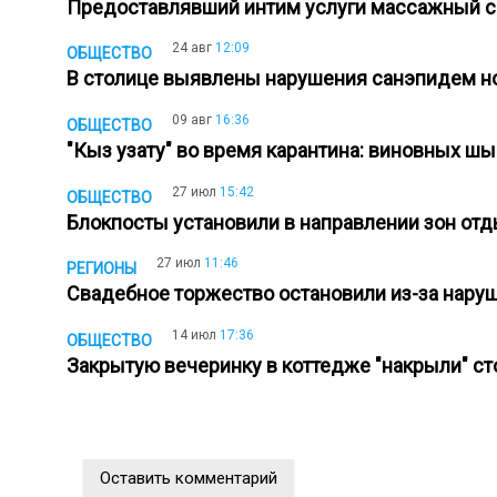
Предоставлявший интим услуги массажный с
24 авг
12:09
ОБЩЕСТВО
В столице выявлены нарушения санэпидем но
09 авг
16:36
ОБЩЕСТВО
"Кыз узату" во время карантина: виновных 
27 июл
15:42
ОБЩЕСТВО
Блокпосты установили в направлении зон отд
27 июл
11:46
РЕГИОНЫ
Свадебное торжество остановили из-за нару
14 июл
17:36
ОБЩЕСТВО
Закрытую вечеринку в коттедже "накрыли" 
Оставить комментарий