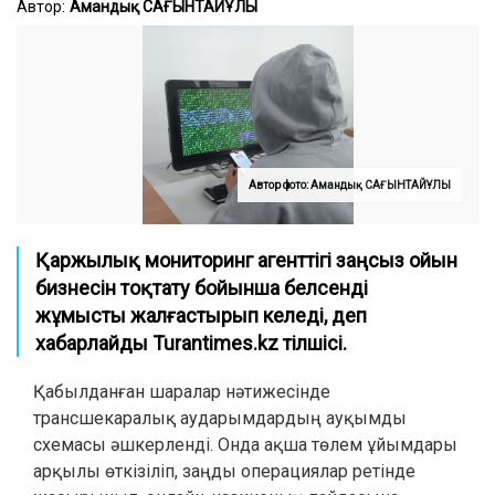
Автор:
Амандық САҒЫНТАЙҰЛЫ
Автор фото: Амандық САҒЫНТАЙҰЛЫ
Қаржылық мониторинг агенттігі заңсыз ойын
бизнесін тоқтату бойынша белсенді
жұмысты жалғастырып келеді, деп
хабарлайды Turantimes.kz тілшісі.
Қабылданған шаралар нәтижесінде
трансшекаралық аударымдардың ауқымды
схемасы әшкерленді. Онда ақша төлем ұйымдары
арқылы өткізіліп, заңды операциялар ретінде