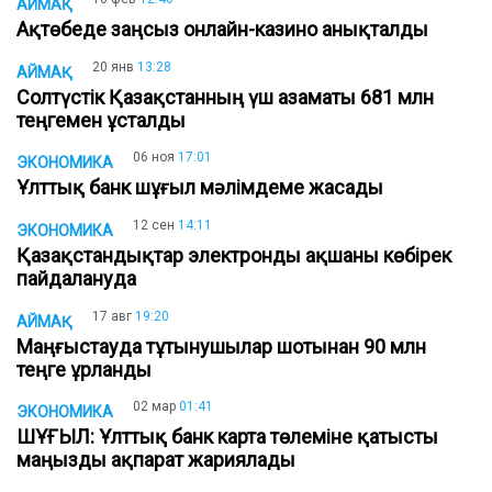
АЙМАҚ
Ақтөбеде заңсыз онлайн-казино анықталды
20 янв
13:28
АЙМАҚ
Солтүстік Қазақстанның үш азаматы 681 млн
теңгемен ұсталды
06 ноя
17:01
ЭКОНОМИКА
Ұлттық банк шұғыл мәлімдеме жасады
12 сен
14:11
ЭКОНОМИКА
Қазақстандықтар электронды ақшаны көбірек
пайдалануда
17 авг
19:20
АЙМАҚ
Маңғыстауда тұтынушылар шотынан 90 млн
теңге ұрланды
02 мар
01:41
ЭКОНОМИКА
ШҰҒЫЛ: Ұлттық банк карта төлеміне қатысты
маңызды ақпарат жариялады