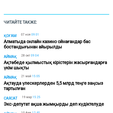
ЧИТАЙТЕ ТАКЖЕ:
07 ноя
09:01
ҚОҒАМ
Алматыда онлайн казино ойнағандар бас
бостандығынан айырылды
28 окт
09:04
АЙМАҚ
Ақтөбеде қылмыстық кірістерін жасырғандарға
үкім шықты
21 май
15:05
АЙМАҚ
Ақтауда үлескерлерден 5,5 млрд теңге заңсыз
тартылған
19 мар
15:25
САЯСАТ
Экс-депутат ақша жымқырды деп күдіктелуде
10 фев
12:40