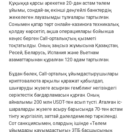
Құқыққа қарсы әрекетке 20-дан астам төлем
ұйымы, сондай-ақ екінші деңгейлі банктердің
жекелеген лауазымды тұлғалары тартылған.
Сонымен қатар төрт онлайн-казиноға техникалық
қолдау көрсетіп, ақша операциялары бойынша
кеңес берген Call-орталықтың қызметі
тоқтатылды. Оның заңсыз жұмысына Қазақстан,
Ресей, Беларусь, Испания және Вьетнам
азаматтарынан құралған 120 адам тартылған.
Бұдан бөлек, Call-орталық ұйымдастырушылары
криптовалюта арқылы қаражат қабылдап,
шығаруды жүзеге асырған гемблинг негізіндегі
серіктестік бағдарламасын құрған. Оның
айналымы 200 млн USDT-тен асып түсті. Аталған іс-
шараларды жүзеге асыру барысында 70-тен астам
тінту жүргізіліп, заттай дәлелдемелер тәркіленді.
Сот санкциясымен, олардың ішінде «Төлем
ұйымдары қауымдастығы» ЗТБ басшысының