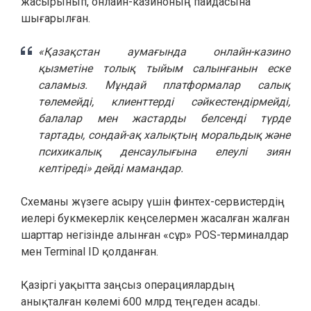
жасырынып, онлайн-казиноның пайдасына
шығарылған.
«Қазақстан аумағында онлайн-казино
қызметіне толық тыйым салынғанын еске
саламыз. Мұндай платформалар салық
төлемейді, клиенттерді сәйкестендірмейді,
балалар мен жастарды белсенді түрде
тартады, сондай-ақ халықтың моральдық және
психикалық денсаулығына елеулі зиян
келтіреді» дейді мамандар.
Схеманы жүзеге асыру үшін финтех-сервистердің
иелері букмекерлік кеңселермен жасалған жалған
шарттар негізінде алынған «сұр» POS-терминалдар
мен Terminal ID қолданған.
Қазіргі уақытта заңсыз операциялардың
анықталған көлемі 600 млрд теңгеден асады.