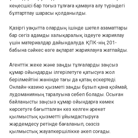
кеңесшісі бар тоғыз тұлғаға қамауға алу түріндегі
бұлтартпау шарасы қолданылды.
Қазіргі уақытта олардың ішінде шетел азаматтары
бар сегіз адамды халықаралық іздеуге жариялау
үшін материалдар дайындалуда. ҚПК-нің 201-
бабына сәйкес өзге ақпарат жариялауға жатпайды.
Агенттік жеке және заңды тұлғаларды заңсыз
құмар ойындарды ілгерілетуге қатысуға жол
берілмейтіні жөнінде тағы да қатаң ескертеді.
Онлайн-казино қызметі заңды бұзып қана қоймай,
лудоманияның таралуына себеп болады. Осыған
байланысты заңсыз құмар ойындарға көмек
көрсетуге бағытталған кез келген әрекет
қылмыстық қызметті ұйымдастыруға
жәрдемдесу ретінде бағаланып, сөзсіз
қылмыстық жауапкершілікке әкеп соғады.