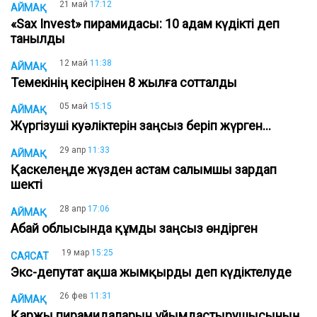
21 май
17:12
АЙМАҚ
«Sax Invest» пирамидасы: 10 адам күдікті деп
танылды
12 май
11:38
АЙМАҚ
Темекінің кесірінен 8 жылға сотталды
05 май
15:15
АЙМАҚ
Жүргізуші куәліктерін заңсыз беріп жүрген...
29 апр
11:33
АЙМАҚ
Қаскелеңде жүзден астам салымшы зардап
шекті
28 апр
17:06
АЙМАҚ
Абай облысында құмды заңсыз өндірген
19 мар
15:25
САЯСАТ
Экс-депутат ақша жымқырды деп күдіктелуде
26 фев
11:31
АЙМАҚ
Қаржы пирамидаларын ұйымдастырушысының