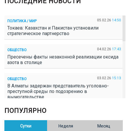
ПОСЛЕДНИЕ НОВОСТИ
05.02.26
14:50
ПОЛИТИКА / МИР
Токаев: Казахстан и Пакистан установили
стратегическое партнерство
04.02.26
17:43
ОБЩЕСТВО
Пресечены факты незаконной реализации оксида
азота в столице
03.02.26
15:13
ОБЩЕСТВО
В Алматы задержан представитель уголовно-
преступной среды по подозрению в
вымогательстве
ПОПУЛЯРНО
02.02.26
16:41
ОБЩЕСТВО
Полицейские пресекли незаконное выращивание
конопли в Таразе
Сутки
Неделя
Месяц