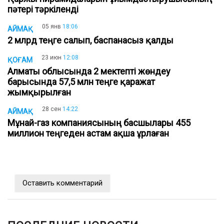
пәтері тәркіленді
05 янв
18:06
АЙМАҚ
2 млрд теңге салып, баспанасыз қалды
23 июн
12:08
ҚОҒАМ
Алматы облысында 2 мектепті жөндеу
барысында 57,5 млн теңге қаражат
жымқырылған
28 сен
14:22
АЙМАҚ
Мұнай-газ компаниясының басшылары 455
миллион теңгеден астам ақша ұрлаған
Оставить комментарий