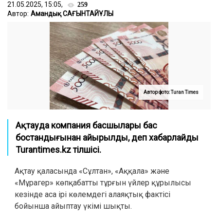
21.05.2025, 15:05,
259
Автор:
Амандық САҒЫНТАЙҰЛЫ
Автор фото: Turan Times
Ақтауда компания басшылары бас
бостандығынан айырылды, деп хабарлайды
Turantimes.kz тілшісі.
Ақтау қаласында «Сұлтан», «Аққала» және
«Мұрагер» көпқабатты тұрғын үйлер құрылысы
кезінде аса ірі көлемдегі алаяқтық фактісі
бойынша айыптау үкімі шықты.