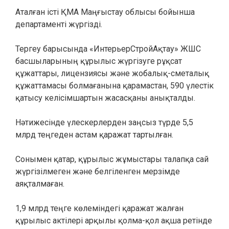
Аталған істі ҚМА Маңғыстау облысы бойынша
департаменті жүргізді.
Тергеу барысында «ИнтерьерСтройАқтау» ЖШС
басшыларының құрылыс жүргізуге рұқсат
құжаттары, лицензиясы және жобалық-сметалық
құжаттамасы болмағанына қарамастан, 590 үлестік
қатысу келісімшартын жасасқаны анықталды.
Нәтижесінде үлескерлерден заңсыз түрде 5,5
млрд теңгеден астам қаражат тартылған.
Сонымен қатар, құрылыс жұмыстары талапқа сай
жүргізілмеген және белгіленген мерзімде
аяқталмаған.
1,9 млрд теңге көлеміндегі қаражат жалған
құрылыс актілері арқылы қолма-қол ақша ретінде