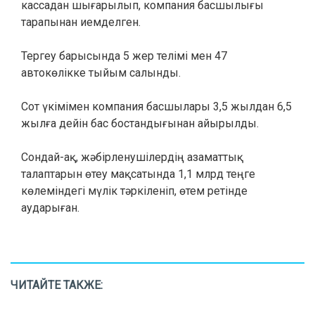
кассадан шығарылып, компания басшылығы
тарапынан иемделген.
Тергеу барысында 5 жер телімі мен 47
автокөлікке тыйым салынды.
Сот үкімімен компания басшылары 3,5 жылдан 6,5
жылға дейін бас бостандығынан айырылды.
Сондай-ақ, жәбірленушілердің азаматтық
талаптарын өтеу мақсатында 1,1 млрд теңге
көлеміндегі мүлік тәркіленіп, өтем ретінде
аударыған.
ЧИТАЙТЕ ТАКЖЕ: