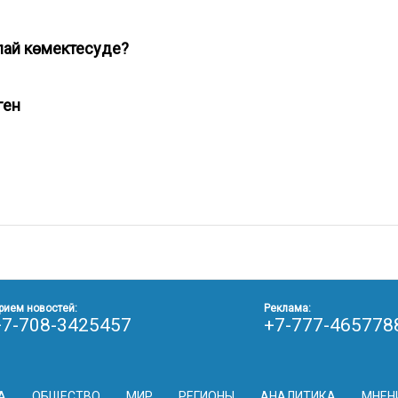
лай көмектесуде?
лген
рием новостей:
Реклама:
+7-708-3425457
+7-777-465778
А
ОБЩЕСТВО
МИР
РЕГИОНЫ
АНАЛИТИКА
МНЕН