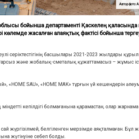
Автор фото
 облысы бойынша департаменті Қаскелең қаласында
рі көлемде жасалған алаяқтық фактісі бойынша терге
теулі серіктестігінің басшылары 2021-2023 жылдары құры
ттарсыз және жобалық-сметалық құжаттамасыз – жұмыс істе
й», «НOME SAU», «НOME МAK» тұрғын үй кешендерін әлеум
індетті кепілдігі болмағанына қарамастан, олар жарнам
ай жүргізілмей, белгіленген мерзімде аяқталмаған. Бұл ж
ына жүгінуіне себеп болды.