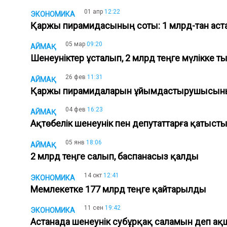
01 апр
12:22
ЭКОНОМИКА
Қаржы пирамидасының соты: 1 млрд-тан аста
05 мар
09:20
АЙМАҚ
Шенеуніктер ұсталып, 2 млрд теңге мүлікке
26 фев
11:31
АЙМАҚ
Қаржы пирамидаларын ұйымдастырушысының
04 фев
16:23
АЙМАҚ
Ақтөбелік шенеунік пен депутаттарға қатыст
05 янв
18:06
АЙМАҚ
2 млрд теңге салып, баспанасыз қалды
14 окт
12:41
ЭКОНОМИКА
Мемлекетке 177 млрд теңге қайтарылды
11 сен
19:42
ЭКОНОМИКА
Астанада шенеунік субұрқақ саламын деп 