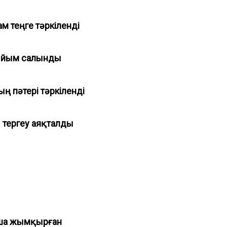
м теңге тәркіленді
 тыйым салынды
 пәтері тәркіленді
ы тергеу аяқталды
ақша жымқырған