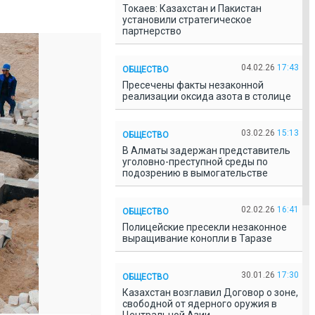
Токаев: Казахстан и Пакистан
установили стратегическое
партнерство
04.02.26
17:43
ОБЩЕСТВО
Пресечены факты незаконной
реализации оксида азота в столице
03.02.26
15:13
ОБЩЕСТВО
В Алматы задержан представитель
уголовно-преступной среды по
подозрению в вымогательстве
02.02.26
16:41
ОБЩЕСТВО
Полицейские пресекли незаконное
выращивание конопли в Таразе
30.01.26
17:30
ОБЩЕСТВО
Казахстан возглавил Договор о зоне,
свободной от ядерного оружия в