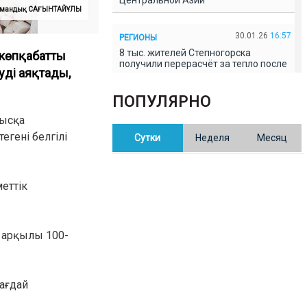
Центральной Азии
: Амандық САҒЫНТАЙҰЛЫ
30.01.26
16:57
РЕГИОНЫ
8 тыс. жителей Степногорска
 көпқабатты
получили перерасчёт за тепло после
уді аяқтады,
проверки прокуратуры
ПОПУЛЯРНО
30.01.26
16:35
ОБЩЕСТВО
лысқа
В Казахстане готовят новую
гені белгілі
Сутки
Неделя
Месяц
редакцию Конституции: меняется
84% текста
еттік
30.01.26
16:13
ОБЩЕСТВО
Прокуроры в Павлодарской области
выявили хищения и незаконное
использование спортобъектов
а арқылы 100-
30.01.26
15:31
РЕГИОНЫ
Учительница из Актобе продавала
ағдай
баллы ЕНТ по 7 тыс. тенге за балл