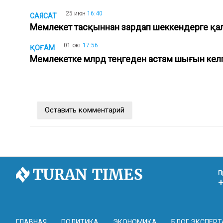
25 июн
16:40
САЯСАТ
Мемлекет тасқыннан зардап шеккендерге қа
01 окт
17:56
ҚОҒАМ
Мемлекетке млрд теңгеден астам шығын ке
Оставить комментарий
П
ГЛАВНАЯ
ПОЛИТИКА
ЭКОНОМИКА
БЛОГ ЭКСПЕРТ