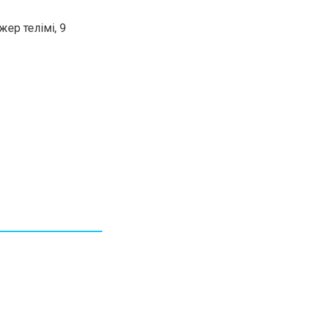
30.01.26
15:11
РЕГИОНЫ
ер телімі, 9
Бектенов посетил Павлодарскую
область и проверил энергетическую
инфраструктуру региона
Все новости