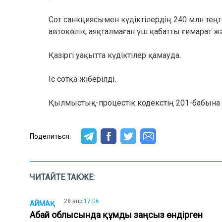
Сот санкциясымен күдіктілердің 240 млн тең
автокөлік, аяқталмаған үш қабатты ғимарат ж
Қазіргі уақытта күдіктілер қамауда.
Іс сотқа жіберілді.
Қылмыстық-процестік кодекстің 201-бабына с
Поделиться:
ЧИТАЙТЕ ТАКЖЕ:
28 апр
17:06
АЙМАҚ
Абай облысында құмды заңсыз өндірген