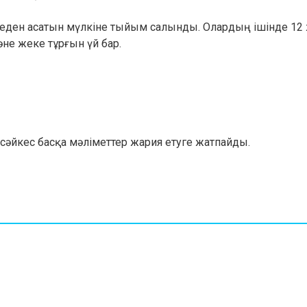
геден асатын мүлкіне тыйым салынды. Олардың ішінде 12 ж
әне жеке тұрғын үй бар.
әйкес басқа мәліметтер жария етуге жатпайды.