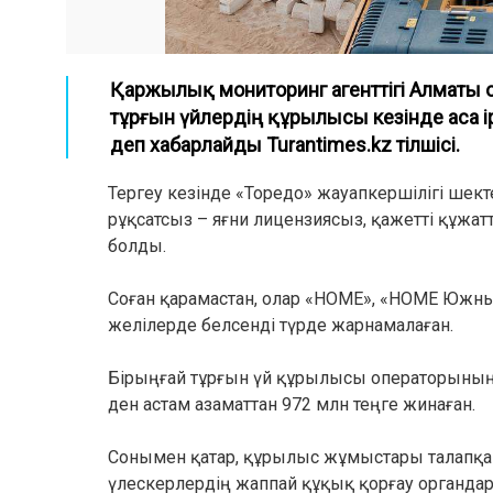
Қаржылық мониторинг агенттігі Алматы
тұрғын үйлердің құрылысы кезінде аса і
деп хабарлайды Turantimes.kz тілшісі.
Тергеу кезінде «Торедо» жауапкершілігі шек
рұқсатсыз – яғни лицензиясыз, қажетті құжа
болды.
Соған қарамастан, олар «НOME», «НOME Южны
желілерде белсенді түрде жарнамалаған.
Бірыңғай тұрғын үй құрылысы операторының м
ден астам азаматтан 972 млн теңге жинаған.
Сонымен қатар, құрылыс жұмыстары талапқа с
үлескерлердің жаппай құқық қорғау органдар