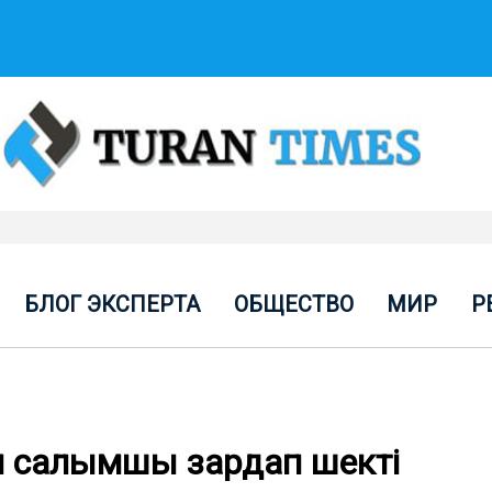
БЛОГ ЭКСПЕРТА
ОБЩЕСТВО
МИР
Р
м салымшы зардап шекті