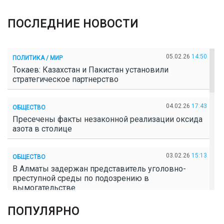
ПОСЛЕДНИЕ НОВОСТИ
05.02.26
14:50
ПОЛИТИКА / МИР
Токаев: Казахстан и Пакистан установили
стратегическое партнерство
04.02.26
17:43
ОБЩЕСТВО
Пресечены факты незаконной реализации оксида
азота в столице
03.02.26
15:13
ОБЩЕСТВО
В Алматы задержан представитель уголовно-
преступной среды по подозрению в
вымогательстве
ПОПУЛЯРНО
02.02.26
16:41
ОБЩЕСТВО