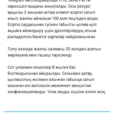
Telegram мессенджерінде «Thс Seller» атты
наркошоп ашқаны анықталды. Осы ресурс
арқылы 2 мыңнан астам клиент есірткі сатып
алып, жалпы айналым 100 млн теңгеден асқан.
Есірткі саудасынан түскен табысты қолма-қол
ақшаға айналдыру үшін дропперлердің атына
рәсімделген банктік карталар пайдаланылған.
Тінту кезінде жалпы салмағы 30 келіден асатын
марихуана мен гашиш тәркіленді.
Сот үкімімен кінәлілер 8 жылға бас
бостандығынан айырылды. Сонымен қатар,
қылмыстық жолмен алынған табысқа сатып
алынған екі автокөлік мемлекет меншігіне
конфискацияланды. Үкім заңды күшіне енген жоқ.