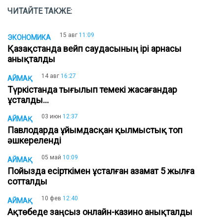
ЧИТАЙТЕ ТАКЖЕ:
15 авг
11:09
ЭКОНОМИКА
Қазақстанда вейп саудасының ірі арнасы
анықталды
14 авг
16:27
АЙМАҚ
Түркістанда тығылып темекі жасағандар
ұсталды...
03 июн
12:37
АЙМАҚ
Павлодарда ұйымдасқан қылмыстық топ
әшкереленді
05 май
10:09
АЙМАҚ
Пойызда есірткімен ұсталған азамат 5 жылға
сотталды
10 фев
12:40
АЙМАҚ
Ақтөбеде заңсыз онлайн-казино анықталды