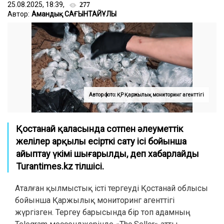
25.08.2025, 18:39,
277
Автор:
Амандық САҒЫНТАЙҰЛЫ
Автор фото: ҚР Қаржылық мониторинг агенттігі
Қостанай қаласында сотпен әлеуметтік
желілер арқылы есірткі сату ісі бойынша
айыптау үкімі шығарылды, деп хабарлайды
Turantimes.kz тілшісі.
Аталған қылмыстық істі тергеуді Қостанай облысы
бойынша Қаржылық мониторинг агенттігі
жүргізген. Тергеу барысында бір топ адамның