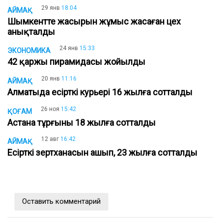
29 янв
18:04
АЙМАҚ
Шымкентте жасырын жұмыс жасаған цех
анықталды
24 янв
15:33
ЭКОНОМИКА
42 қаржы пирамидасы жойылды
20 янв
11:16
АЙМАҚ
Алматыда есірткі курьері 16 жылға сотталды
26 ноя
15:42
ҚОҒАМ
Астана тұрғыны 18 жылға сотталды
12 авг
16:42
АЙМАҚ
Есірткі зертханасын ашып, 23 жылға сотталды
Оставить комментарий