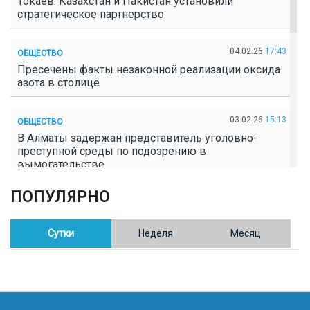
Токаев: Казахстан и Пакистан установили
стратегическое партнерство
04.02.26
17:43
ОБЩЕСТВО
Пресечены факты незаконной реализации оксида
азота в столице
03.02.26
15:13
ОБЩЕСТВО
В Алматы задержан представитель уголовно-
преступной среды по подозрению в
вымогательстве
ПОПУЛЯРНО
02.02.26
16:41
ОБЩЕСТВО
Полицейские пресекли незаконное выращивание
конопли в Таразе
Сутки
Неделя
Месяц
30.01.26
17:30
ОБЩЕСТВО
Казахстан возглавил Договор о зоне, свободной от
ядерного оружия в Центральной Азии