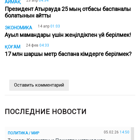
23 апр
04:34
АЙМАҚ
Президент Атырауда 25 мың отбасы баспаналы
болатынын айтты
14 апр
01:03
ЭКОНОМИКА
Ауыл мамандары үшін жеңілдікпен үй берілмек!
24 фев
04:33
ҚОҒАМ
17 млн шаршы метр баспана кімдерге берілмек?
Оставить комментарий
ПОСЛЕДНИЕ НОВОСТИ
05.02.26
14:50
ПОЛИТИКА / МИР