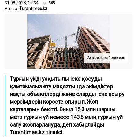
31.08.2023, 16:34,
565
Автор:
Тurantimes.kz
Автор фото: ru.freepik.com
Тұрғын үйді уақытылы іске қосуды
қамтамасыз ету мақсатында әкімдіктер
нақты объектілерді және оларды іске асыру
мерзімдерін көрсете отырып, Жол
карталарын бекітті. Биыл 15,3 млн шаршы
метр тұрғын үй немесе 143,5 мың тұрғын үй
салу жоспарлануда, деп хабарлайды
Turantimes.kz тілшісі.