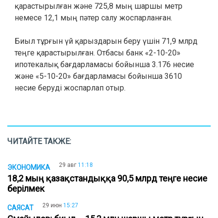
қарастырылған және 725,8 мың шаршы метр
немесе 12,1 мың пәтер салу жоспарланған.
Биыл тұрғын үй қарыздарын беру үшін 71,9 млрд
теңге қарастырылған. Отбасы банк «2-10-20»
ипотекалық бағдарламасы бойынша 3.176 несие
және «5-10-20» бағдарламасы бойынша 3610
несие беруді жоспарлап отыр.
ЧИТАЙТЕ ТАКЖЕ:
29 авг
11:18
ЭКОНОМИКА
18,2 мың қазақстандыққа 90,5 млрд теңге несие
берілмек
29 июн
15:27
САЯСАТ