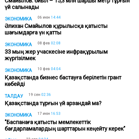
Смайылов: биыл – 15,3 млн шаршы метр тұрғын
үй салынады
06 июн
14:44
ЭКОНОМИКА
Әлихан Смайылов құрылысқа қатысты
шағымдарға үн қатты
08 фев
02:08
ЭКОНОМИКА
33 мың жер учаскесіне инфрақұрылым
жүргізілмек
10 фев
04:04
ЭКОНОМИКА
Қазақстанда бизнес бастауға берілетін грант
көбейді
19 сен
02:36
ТАЛДАУ
Қазақстанда тұрғын үй арзандай ма?
17 июн
16:53
ЭКОНОМИКА
"Баспанаға қатысты мемлекеттік
бағдарламалардың шарттарын кеңейту керек"