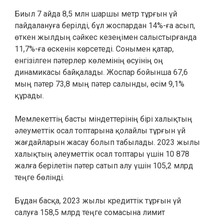
Биыл 7 айда 8,5 млн шаршы метр тұрғын үй
пайдалануға берілді, бұл жоспардан 14%-ға асып,
өткен жылдың сәйкес кезеңімен салыстырғанда
11,7%-ға өскенін көрсетеді. Сонымен қатар,
енгізілген пәтерлер көлемінің өсуінің оң
динамикасы байқалады. Жоспар бойынша 67,6
мың пәтер 73,8 мың пәтер салынды, өсім 9,1%
құрады.
Мемлекеттің басты міндеттерінің бірі халықтың
әлеуметтік осал топтарына қолайлы тұрғын үй
жағдайларын жасау болып табылады. 2023 жылы
халықтың әлеуметтік осал топтары үшін 10 878
жалға берілетін пәтер сатып алу үшін 105,2 млрд
теңге бөлінді.
Бұдан басқа, 2023 жылы кредиттік тұрғын үй
салуға 158,5 млрд теңге сомасына лимит