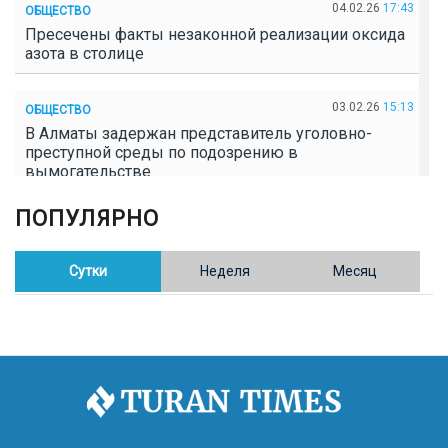
04.02.26
17:43
ОБЩЕСТВО
Пресечены факты незаконной реализации оксида
азота в столице
03.02.26
15:13
ОБЩЕСТВО
В Алматы задержан представитель уголовно-
преступной среды по подозрению в
вымогательстве
ПОПУЛЯРНО
02.02.26
16:41
ОБЩЕСТВО
Полицейские пресекли незаконное выращивание
конопли в Таразе
Сутки
Неделя
Месяц
30.01.26
17:30
ОБЩЕСТВО
Казахстан возглавил Договор о зоне, свободной от
ядерного оружия в Центральной Азии
30.01.26
16:57
РЕГИОНЫ