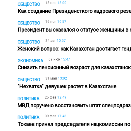
18 ноя
18:00
ОБЩЕСТВО
Как создание Президенсткого кадрового рез
16 ноя
10:57
ОБЩЕСТВО
Президент высказался о статусе женщины в
24 авг
10:57
ОБЩЕСТВО
Женский вопрос: как Казахстан достигает ге
09 июн
15:47
ЭКОНОМИКА
Снизить пенсионный возраст для казахстано
31 май
13:02
ОБЩЕСТВО
"Нехватка" девушек растет в Казахстане
25 фев
12:49
ПОЛИТИКА
МВД поручено восстановить штат спецподра
09 фев
17:48
ПОЛИТИКА
Токаев принял председателя нацкомиссии 