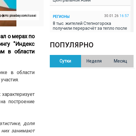
Центральной Азии
30.01.26
16:57
 фото: pixabay.com/cusai
РЕГИОНЫ
8 тыс. жителей Степногорска
получили перерасчёт за тепло после
проверки прокуратуры
ал о мерах по
ингу "Индекс
ПОПУЛЯРНО
30.01.26
16:35
ОБЩЕСТВО
ам в области
В Казахстане готовят новую
Сутки
Неделя
Месяц
редакцию Конституции: меняется
84% текста
ике в области
 участия.
30.01.26
16:13
ОБЩЕСТВО
Прокуроры в Павлодарской области
 характеризует
выявили хищения и незаконное
использование спортобъектов
 на построение
30.01.26
15:31
РЕГИОНЫ
Учительница из Актобе продавала
атистике, доля
баллы ЕНТ по 7 тыс. тенге за балл
з них занимают