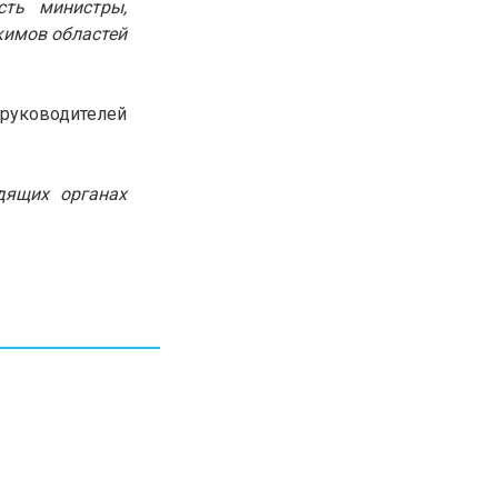
сть министры,
30.01.26
15:11
РЕГИОНЫ
кимов областей
Бектенов посетил Павлодарскую
область и проверил энергетическую
инфраструктуру региона
руководителей
Все новости
дящих органах