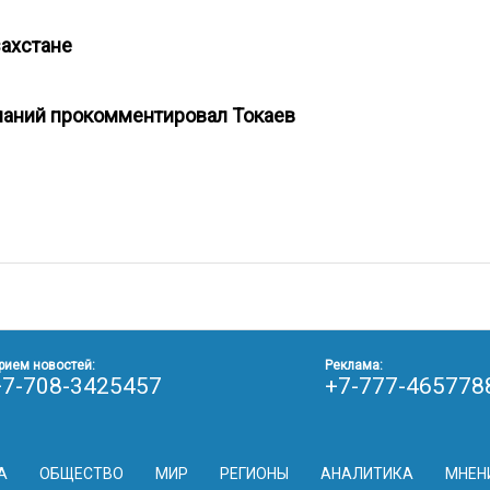
захстане
паний прокомментировал Токаев
рием новостей:
Реклама:
+7-708-3425457
+7-777-465778
А
ОБЩЕСТВО
МИР
РЕГИОНЫ
АНАЛИТИКА
МНЕН