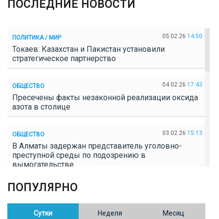
ПОСЛЕДНИЕ НОВОСТИ
05.02.26
14:50
ПОЛИТИКА / МИР
Токаев: Казахстан и Пакистан установили
стратегическое партнерство
04.02.26
17:43
ОБЩЕСТВО
Пресечены факты незаконной реализации оксида
азота в столице
03.02.26
15:13
ОБЩЕСТВО
В Алматы задержан представитель уголовно-
преступной среды по подозрению в
вымогательстве
ПОПУЛЯРНО
02.02.26
16:41
ОБЩЕСТВО
Полицейские пресекли незаконное выращивание
конопли в Таразе
Сутки
Неделя
Месяц