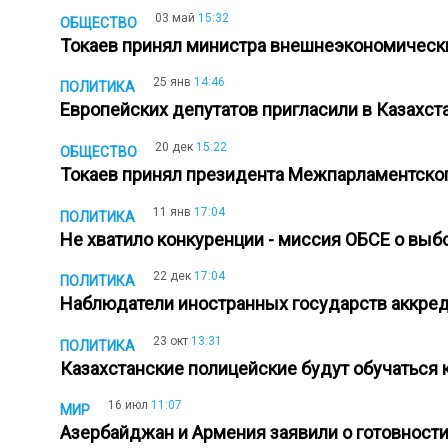
03 май
15:32
ОБЩЕСТВО
Токаев принял министра внешнеэкономическ
25 янв
14:46
ПОЛИТИКА
Европейских депутатов пригласили в Казахс
20 дек
15:22
ОБЩЕСТВО
Токаев принял президента Межпарламентско
11 янв
17:04
ПОЛИТИКА
Не хватило конкуренции - миссия ОБСЕ о выб
22 дек
17:04
ПОЛИТИКА
Наблюдатели иностранных государств аккре
23 окт
13:31
ПОЛИТИКА
Казахстанские полицейские будут обучатьс
16 июл
11:07
МИР
Азербайджан и Армения заявили о готовност