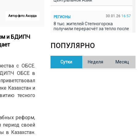
Центральной Азии
30.01.26
16:57
Автор фото: Акорда
РЕГИОНЫ
8 тыс. жителей Степногорска
получили перерасчёт за тепло после
проверки прокуратуры
ном и БДИПЧ
дает
ПОПУЛЯРНО
30.01.26
16:35
ОБЩЕСТВО
В Казахстане готовят новую
Сутки
Неделя
Месяц
редакцию Конституции: меняется
чества с ОБСЕ.
84% текста
 БДИПЧ ОБСЕ в
риветствовал
30.01.26
16:13
ОБЩЕСТВО
ке Казахстан и
Прокуроры в Павлодарской области
витию тесного
выявили хищения и незаконное
использование спортобъектов
абных реформ,
30.01.26
15:31
РЕГИОНЫ
л период своей
Учительница из Актобе продавала
баллы ЕНТ по 7 тыс. тенге за балл
ы в Казахстан.