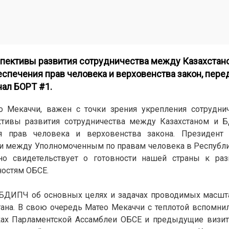
спективы развития сотрудничества между Казахста
еспечения прав человека и верховенства закон, пере
нал БОРТ #1.
ео Мекаччи, важен с точки зрения укрепления сотрудни
ктивы развития сотрудничества между Казахстаном и
ия прав человека и верховенства закона. Президент
п
 между Уполномоченным по правам человека в Республи
но свидетельствует о готовности нашей страны к раз
ностям ОБСЕ.
 БДИПЧ об основных целях и задачах проводимых масшт
тана.
В свою очередь Матео Мекаччи с теплотой вспомни
ках Парламентской Ассамблеи ОБСЕ и предыдущие визит