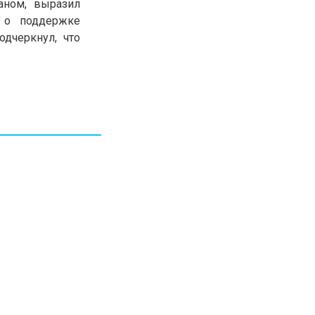
аном, выразил
30.01.26
15:11
РЕГИОНЫ
 о поддержке
Бектенов посетил Павлодарскую
дчеркнул, что
область и проверил энергетическую
инфраструктуру региона
Все новости