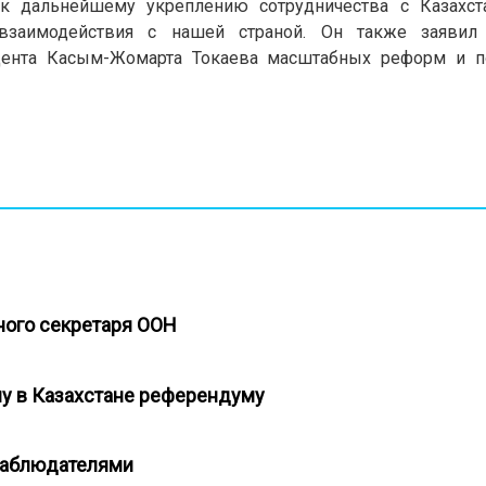
к дальнейшему укреплению сотрудничества с Казахст
 взаимодействия с нашей страной.
Он также заявил
ента Касым-Жомарта Токаева масштабных реформ и по
ьного секретаря ООН
у в Казахстане референдуму
 наблюдателями