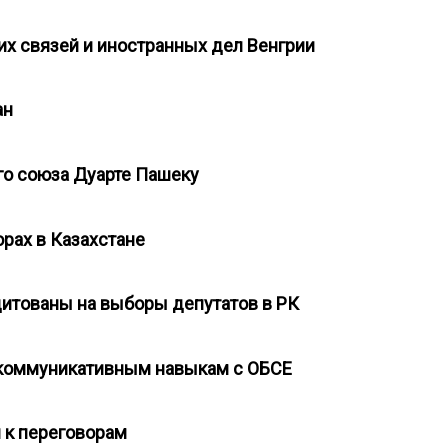
их связей и иностранных дел Венгрии
тан
го союза Дуарте Пашеку
орах в Казахстане
дитованы на выборы депутатов в РК
я коммуникативным навыкам с ОБСЕ
и к переговорам