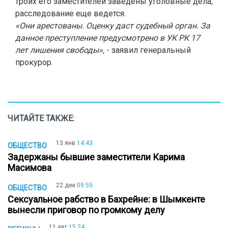
троих его заместителей заведены уголовные дела,
расследование еще ведется.
«Они арестованы. Оценку даст судебный орган. За
данное преступление предусмотрено в УК РК 17
лет лишения свободы»,
- заявил генеральный
прокурор.
ЧИТАЙТЕ ТАКЖЕ:
13 янв
14:43
ОБЩЕСТВО
Задержаны бывшие заместители Карима
Масимова
22 дек
09:55
ОБЩЕСТВО
Сексуальное рабство в Бахрейне: в Шымкенте
вынесли приговор по громкому делу
11 авг
15:24