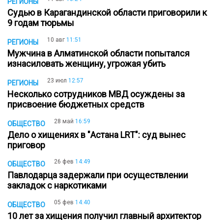
РЕГИОНЫ
Судью в Карагандинской области приговорили к
9 годам тюрьмы
10 авг
11:51
РЕГИОНЫ
Мужчина в Алматинской области попытался
изнасиловать женщину, угрожая убить
23 июл
12:57
РЕГИОНЫ
Несколько сотрудников МВД осуждены за
присвоение бюджетных средств
28 май
16:59
ОБЩЕСТВО
Дело о хищениях в "Астана LRT": суд вынес
приговор
26 фев
14:49
ОБЩЕСТВО
Павлодарца задержали при осуществлении
закладок с наркотиками
05 фев
14:40
ОБЩЕСТВО
10 лет за хищения получил главный архитектор