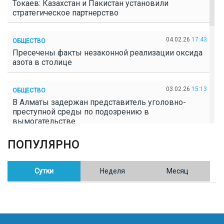
Токаев: Казахстан и Пакистан установили
стратегическое партнерство
04.02.26
17:43
ОБЩЕСТВО
Пресечены факты незаконной реализации оксида
азота в столице
03.02.26
15:13
ОБЩЕСТВО
В Алматы задержан представитель уголовно-
преступной среды по подозрению в
вымогательстве
ПОПУЛЯРНО
02.02.26
16:41
ОБЩЕСТВО
Полицейские пресекли незаконное выращивание
конопли в Таразе
Сутки
Неделя
Месяц
30.01.26
17:30
ОБЩЕСТВО
Казахстан возглавил Договор о зоне, свободной от
ядерного оружия в Центральной Азии