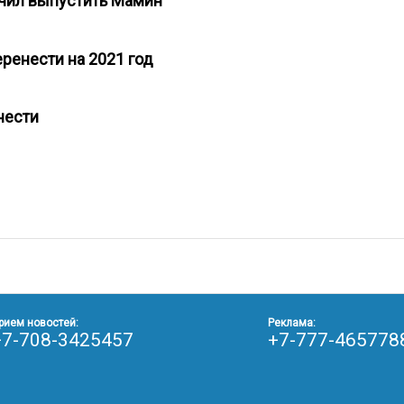
учил выпустить Мамин
еренести на 2021 год
енести
рием новостей:
Реклама:
+7-708-3425457
+7-777-465778