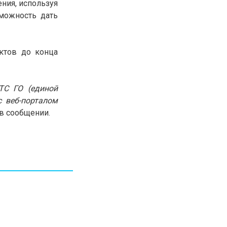
ния, используя
30.01.26
15:11
РЕГИОНЫ
можность дать
Бектенов посетил Павлодарскую
область и проверил энергетическую
инфраструктуру региона
ктов до конца
Все новости
ТС ГО (единой
с веб-порталом
в сообщении.