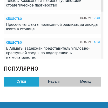
Токаев: Казахстан и Пакистан установили
стратегическое партнерство
04.02.26
17:43
ОБЩЕСТВО
Пресечены факты незаконной реализации оксида
азота в столице
03.02.26
15:13
ОБЩЕСТВО
В Алматы задержан представитель уголовно-
преступной среды по подозрению в
вымогательстве
ПОПУЛЯРНО
02.02.26
16:41
ОБЩЕСТВО
Полицейские пресекли незаконное выращивание
конопли в Таразе
Сутки
Неделя
Месяц
30.01.26
17:30
ОБЩЕСТВО
Казахстан возглавил Договор о зоне, свободной от
ядерного оружия в Центральной Азии