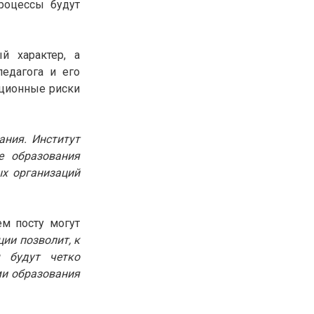
роцессы будут
30.01.26
15:11
РЕГИОНЫ
Бектенов посетил Павлодарскую
область и проверил энергетическую
й характер, а
инфраструктуру региона
педагога и его
пционные риски
Все новости
ания. Институт
е образования
ых организаций
ем посту могут
ии позволит, к
м будут четко
ми образования