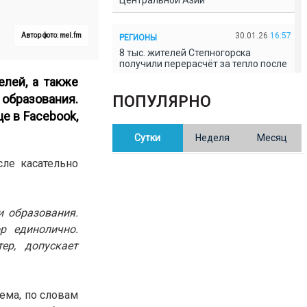
Центральной Азии
30.01.26
16:57
Автор фото: mel.fm
РЕГИОНЫ
8 тыс. жителей Степногорска
получили перерасчёт за тепло после
проверки прокуратуры
елей, а также
 образования.
ПОПУЛЯРНО
30.01.26
16:35
ОБЩЕСТВО
це в
Facebook
,
В Казахстане готовят новую
Сутки
Неделя
Месяц
редакцию Конституции: меняется
84% текста
сле касательно
30.01.26
16:13
ОБЩЕСТВО
Прокуроры в Павлодарской области
и образования.
выявили хищения и незаконное
использование спортобъектов
р единолично.
ер, допускает
30.01.26
15:31
РЕГИОНЫ
Учительница из Актобе продавала
баллы ЕНТ по 7 тыс. тенге за балл
ема, по словам