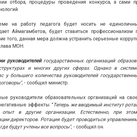
рии отбора, процедуры проведения конкурса, а сами п
ологий.
еме на работу педагога будет носить не единоличны
дает Аймагамбетов, будет ставиться профессионализм 
ме того, данная мера должна устранить серьезные корру
глава МОН.
ии руководителей
государственных организаций образов
-структурах и многих других сферах. Однако в систем
ас у большего количества руководителей государственн
договоры",
- сообщил министр.
рые руководители образовательных организаций на сво
негативные эффекты. "
Теперь же вводимый институт ротац
 опыт в другие организации. Естественно, при это
ции директоров. Ротация будет проводиться управления
де будут учтены все вопросы",
- сообщил он.