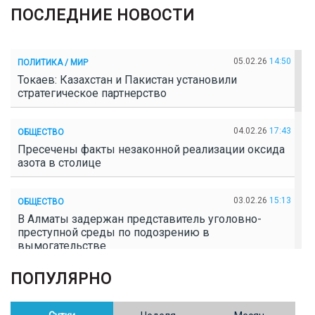
ПОСЛЕДНИЕ НОВОСТИ
05.02.26
14:50
ПОЛИТИКА / МИР
Токаев: Казахстан и Пакистан установили
стратегическое партнерство
04.02.26
17:43
ОБЩЕСТВО
Пресечены факты незаконной реализации оксида
азота в столице
03.02.26
15:13
ОБЩЕСТВО
В Алматы задержан представитель уголовно-
преступной среды по подозрению в
вымогательстве
ПОПУЛЯРНО
02.02.26
16:41
ОБЩЕСТВО
Полицейские пресекли незаконное выращивание