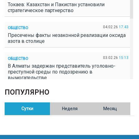
Токаев: Казахстан и Пакистан установили
стратегическое партнерство
04.02.26
17:43
ОБЩЕСТВО
Пресечены факты незаконной реализации оксида
азота в столице
03.02.26
15:13
ОБЩЕСТВО
В Алматы задержан представитель уголовно-
преступной среды по подозрению в
вымогательстве
ПОПУЛЯРНО
02.02.26
16:41
ОБЩЕСТВО
Полицейские пресекли незаконное выращивание
конопли в Таразе
Сутки
Неделя
Месяц
30.01.26
17:30
ОБЩЕСТВО
Казахстан возглавил Договор о зоне, свободной от