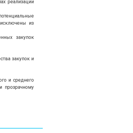
пах реализации
30.01.26
15:11
РЕГИОНЫ
Бектенов посетил Павлодарскую
потенциальные
область и проверил энергетическую
 исключены из
инфраструктуру региона
енных закупок
Все новости
ства закупок и
ого и среднего
 и прозрачному