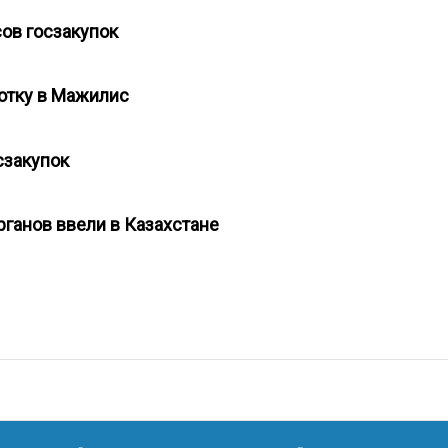
сов госзакупок
ботку в Мажилис
осзакупок
органов ввели в Казахстане