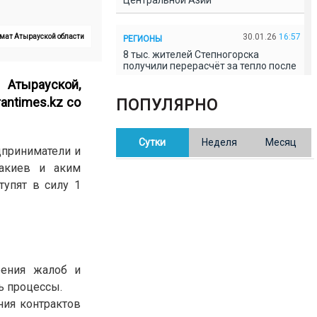
Центральной Азии
30.01.26
16:57
имат Атырауской области
РЕГИОНЫ
8 тыс. жителей Степногорска
получили перерасчёт за тепло после
проверки прокуратуры
 Атырауской,
antimes.kz со
ПОПУЛЯРНО
30.01.26
16:35
ОБЩЕСТВО
В Казахстане готовят новую
Сутки
Неделя
Месяц
редакцию Конституции: меняется
дприниматели и
84% текста
Такиев и аким
упят в силу 1
30.01.26
16:13
ОБЩЕСТВО
Прокуроры в Павлодарской области
выявили хищения и незаконное
использование спортобъектов
рения жалоб и
30.01.26
15:31
РЕГИОНЫ
ь процессы.
Учительница из Актобе продавала
баллы ЕНТ по 7 тыс. тенге за балл
ния контрактов