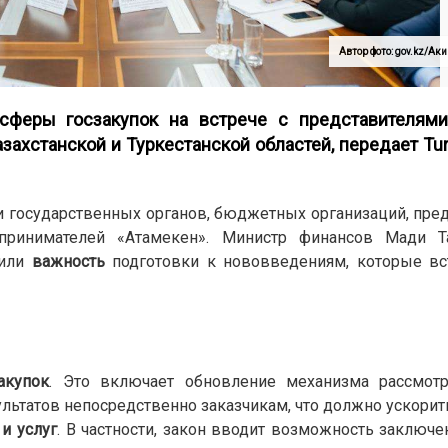
Автор фото: gov.kz/Ак
феры госзакупок на встрече с представителями
азахстанской и Туркестанской областей,
передает Tur
 государственных органов, бюджетных организаций, пре
дпринимателей «Атамекен». Министр финансов Мади 
тили
важность
подготовки к нововведениям, которые вст
акупок
. Это включает обновление механизма рассмот
ьтатов непосредственно заказчикам, что должно ускорит
и услуг
. В частности, закон вводит возможность заключе