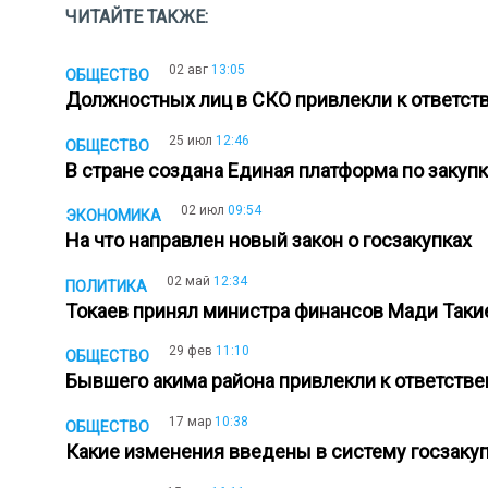
ЧИТАЙТЕ ТАКЖЕ:
02 авг
13:05
ОБЩЕСТВО
Должностных лиц в СКО привлекли к ответст
25 июл
12:46
ОБЩЕСТВО
В стране создана Единая платформа по заку
02 июл
09:54
ЭКОНОМИКА
На что направлен новый закон о госзакупках
02 май
12:34
ПОЛИТИКА
Токаев принял министра финансов Мади Так
29 фев
11:10
ОБЩЕСТВО
Бывшего акима района привлекли к ответств
17 мар
10:38
ОБЩЕСТВО
Какие изменения введены в систему госзакуп