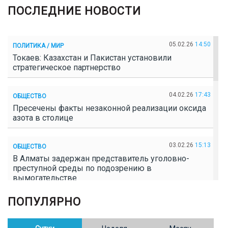
ПОСЛЕДНИЕ НОВОСТИ
05.02.26
14:50
ПОЛИТИКА / МИР
Токаев: Казахстан и Пакистан установили
стратегическое партнерство
04.02.26
17:43
ОБЩЕСТВО
Пресечены факты незаконной реализации оксида
азота в столице
03.02.26
15:13
ОБЩЕСТВО
В Алматы задержан представитель уголовно-
преступной среды по подозрению в
вымогательстве
ПОПУЛЯРНО
02.02.26
16:41
ОБЩЕСТВО
Полицейские пресекли незаконное выращивание