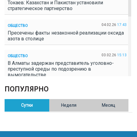
Токаев: Казахстан и Пакистан установили
стратегическое партнерство
04.02.26
17:43
ОБЩЕСТВО
Пресечены факты незаконной реализации оксида
азота в столице
03.02.26
15:13
ОБЩЕСТВО
В Алматы задержан представитель уголовно-
преступной среды по подозрению в
вымогательстве
ПОПУЛЯРНО
02.02.26
16:41
ОБЩЕСТВО
Полицейские пресекли незаконное выращивание
конопли в Таразе
Сутки
Неделя
Месяц
30.01.26
17:30
ОБЩЕСТВО
Казахстан возглавил Договор о зоне, свободной от
ядерного оружия в Центральной Азии