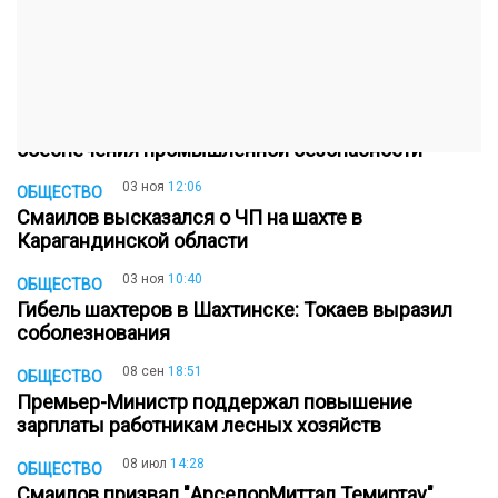
23 ноя
12:30
ОБЩЕСТВО
Вина работодателя 100% - глава МЧС о трагедии
на шахте имени Ленина
10 ноя
16:51
ОБЩЕСТВО
Правительство намеренно усилить меры
обеспечения промышленной безопасности
03 ноя
12:06
ОБЩЕСТВО
Смаилов высказался о ЧП на шахте в
Карагандинской области
03 ноя
10:40
ОБЩЕСТВО
Гибель шахтеров в Шахтинске: Токаев выразил
соболезнования
08 сен
18:51
ОБЩЕСТВО
Премьер-Министр поддержал повышение
зарплаты работникам лесных хозяйств
08 июл
14:28
ОБЩЕСТВО
Смаилов призвал "АрселорМиттал Темиртау"