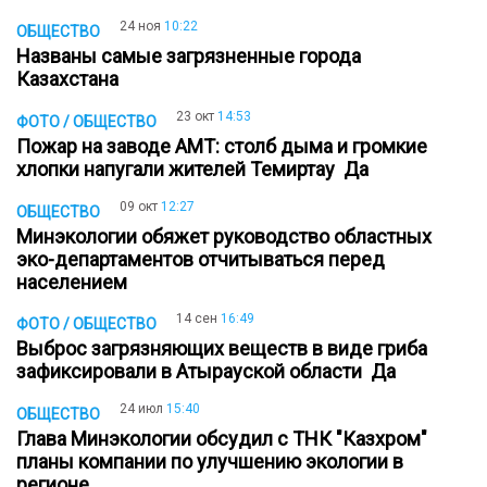
24 ноя
10:22
ОБЩЕСТВО
Названы самые загрязненные города
Казахстана
23 окт
14:53
ФОТО / ОБЩЕСТВО
Пожар на заводе АМТ: столб дыма и громкие
хлопки напугали жителей Темиртау Да
09 окт
12:27
ОБЩЕСТВО
Минэкологии обяжет руководство областных
эко-департаментов отчитываться перед
населением
14 сен
16:49
ФОТО / ОБЩЕСТВО
Выброс загрязняющих веществ в виде гриба
зафиксировали в Атырауской области Да
24 июл
15:40
ОБЩЕСТВО
Глава Минэкологии обсудил с ТНК "Казхром"
планы компании по улучшению экологии в
регионе