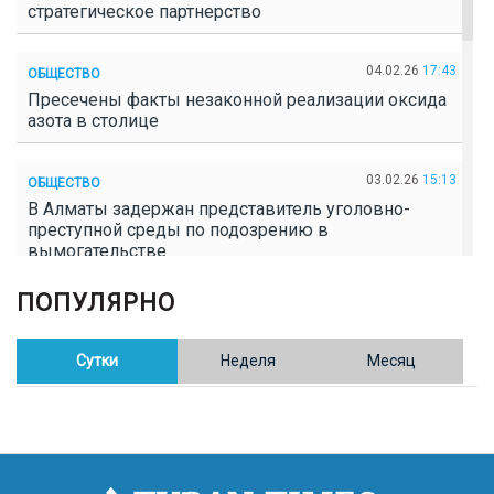
стратегическое партнерство
04.02.26
17:43
ОБЩЕСТВО
Пресечены факты незаконной реализации оксида
азота в столице
03.02.26
15:13
ОБЩЕСТВО
В Алматы задержан представитель уголовно-
преступной среды по подозрению в
вымогательстве
ПОПУЛЯРНО
02.02.26
16:41
ОБЩЕСТВО
Полицейские пресекли незаконное выращивание
конопли в Таразе
Сутки
Неделя
Месяц
30.01.26
17:30
ОБЩЕСТВО
Казахстан возглавил Договор о зоне, свободной от
ядерного оружия в Центральной Азии