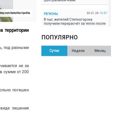
Центральной Азии
30.01.26
16:57
abay.com/babo4ka-lipo4ka
РЕГИОНЫ
8 тыс. жителей Степногорска
получили перерасчёт за тепло после
проверки прокуратуры
а территории
ПОПУЛЯРНО
30.01.26
16:35
ОБЩЕСТВО
В Казахстане готовят новую
ь, под разными
Сутки
Неделя
Месяц
редакцию Конституции: меняется
84% текста
чивается не за
30.01.26
16:13
ОБЩЕСТВО
в сумме от 200
Прокуроры в Павлодарской области
выявили хищения и незаконное
использование спортобъектов
вольно погашен
30.01.26
15:31
РЕГИОНЫ
Учительница из Актобе продавала
баллы ЕНТ по 7 тыс. тенге за балл
 виде лишения