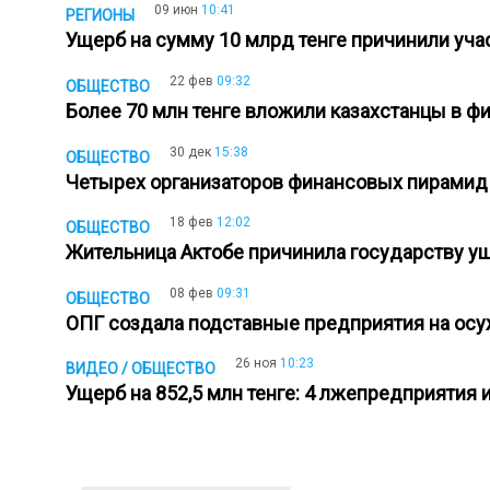
09 июн
10:41
РЕГИОНЫ
Ущерб на сумму 10 млрд тенге причинили уч
22 фев
09:32
ОБЩЕСТВО
Более 70 млн тенге вложили казахстанцы в 
30 дек
15:38
ОБЩЕСТВО
Четырех организаторов финансовых пирамид
18 фев
12:02
ОБЩЕСТВО
Жительница Актобе причинила государству ущ
08 фев
09:31
ОБЩЕСТВО
ОПГ создала подставные предприятия на ос
26 ноя
10:23
ВИДЕО / ОБЩЕСТВО
Ущерб на 852,5 млн тенге: 4 лжепредприятия