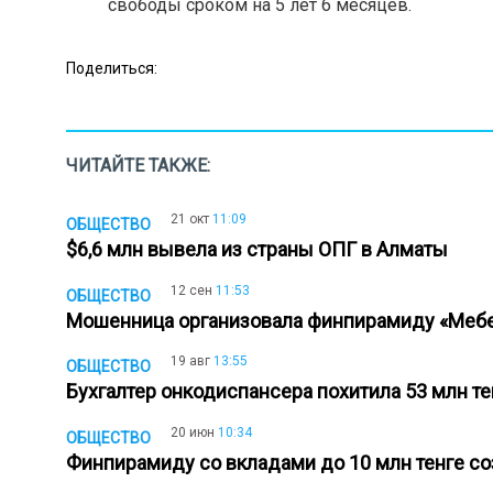
свободы сроком на 5 лет 6 месяцев.
Поделиться:
ЧИТАЙТЕ ТАКЖЕ:
21 окт
11:09
ОБЩЕСТВО
$6,6 млн вывела из страны ОПГ в Алматы
12 сен
11:53
ОБЩЕСТВО
Мошенница организовала финпирамиду «Меб
19 авг
13:55
ОБЩЕСТВО
Бухгалтер онкодиспансера похитила 53 млн т
20 июн
10:34
ОБЩЕСТВО
Финпирамиду со вкладами до 10 млн тенге с