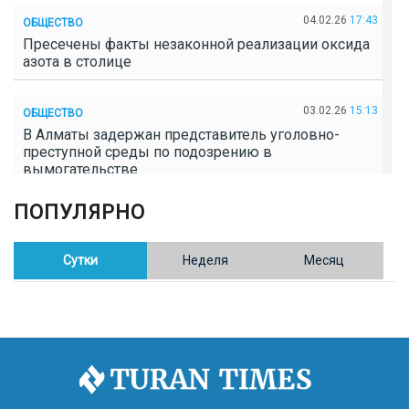
04.02.26
17:43
ОБЩЕСТВО
Пресечены факты незаконной реализации оксида
азота в столице
03.02.26
15:13
ОБЩЕСТВО
В Алматы задержан представитель уголовно-
преступной среды по подозрению в
вымогательстве
ПОПУЛЯРНО
02.02.26
16:41
ОБЩЕСТВО
Полицейские пресекли незаконное выращивание
конопли в Таразе
Сутки
Неделя
Месяц
30.01.26
17:30
ОБЩЕСТВО
Казахстан возглавил Договор о зоне, свободной от
ядерного оружия в Центральной Азии
30.01.26
16:57
РЕГИОНЫ